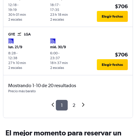
12:18
-
18:17
-
$706
19:19
17:35
30 h 01 min
23 h 18 min
Elegir fechas
2 escalas
2 escalas
GYE
LGA
lun. 21/9
mié. 30/9
8:28
-
6:00
-
$706
12:38
23:37
27 h 10 min
18 h 37 min
Elegir fechas
2 escalas
2 escalas
Mostrando 1-10 de 20 resultados
Precio más barato
1
2
El mejor momento para reservar un