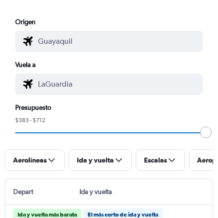
Origen
Vuela a
Presupuesto
$383 - $712
Aerolíneas
Ida y vuelta
Escalas
Aerop
Depart
Ida y vuelta
Ida y vuelta más barata
El más corto de ida y vuelta