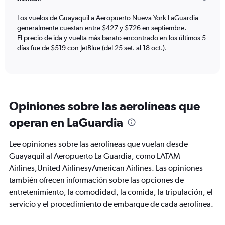
chart
has
Los vuelos de Guayaquil a Aeropuerto Nueva York LaGuardia
1
generalmente cuestan entre $427 y $726 en septiembre.
Y
axis
El precio de ida y vuelta más barato encontrado en los últimos 5
displaying
días fue de $519 con JetBlue (del 25 set. al 18 oct.).
values.
Range:
0
to
900.
Opiniones sobre las aerolíneas que
operan en LaGuardia
Lee opiniones sobre las aerolíneas que vuelan desde
Guayaquil al Aeropuerto La Guardia, como LATAM
Airlines,United AirlinesyAmerican Airlines. Las opiniones
también ofrecen información sobre las opciones de
entretenimiento, la comodidad, la comida, la tripulación, el
servicio y el procedimiento de embarque de cada aerolínea.