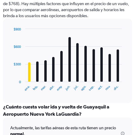
de $768). Hay múltiples factores que influyen en el precio de un vuelo,
1
por lo que comparar aerolíneas, aeropuertos de salida y horarios les
Y
brinda a los usuarios más opciones disponibles.
axis
displaying
values.
$900
Range:
Bar
Chart
0
graphic.
chart
with
to
$600
12
1200.
bars.
$300
The
chart
has
0
1
ene.
abr.
jul.
oct.
mar.
jun.
sep.
dic.
feb.
may.
ago.
nov.
X
End
of
axis
interactive
displaying
chart
categories.
¿Cuánto cuesta volar ida y vuelta de Guayaquil a
Range:
Aeropuerto Nueva York LaGuardia?
12
categories.
Actualmente, las tarifas aéreas de esta ruta tienen un precio
The
normal
.