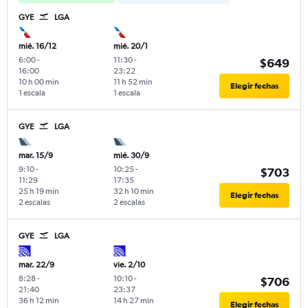
GYE
LGA
mié. 16/12
mié. 20/1
6:00
-
11:30
-
$649
16:00
23:22
10 h 00 min
11 h 52 min
Elegir fechas
1 escala
1 escala
GYE
LGA
mar. 15/9
mié. 30/9
9:10
-
10:25
-
$703
11:29
17:35
25 h 19 min
32 h 10 min
Elegir fechas
2 escalas
2 escalas
GYE
LGA
mar. 22/9
vie. 2/10
8:28
-
10:10
-
$706
21:40
23:37
36 h 12 min
14 h 27 min
Elegir fechas