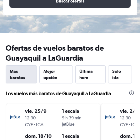
Buscar ofertas
Ofertas de vuelos baratos de
Guayaquil a LaGuardia
Más
Mejor
Última
Solo
baratos
opción
hora
ida
Los vuelos más baratos de Guayaquil a LaGuardia
vie. 25/9
1 escala
vie. 2/1
12:30
9 h 39 min
12:30
-
JetBlue
-
GYE
LGA
GYE
LGA
dom. 18/10
1 escala
dom. 18