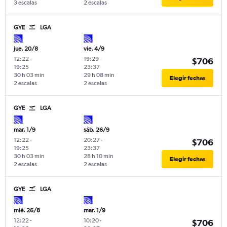
3 escalas
2 escalas
GYE
LGA
jue. 20/8
vie. 4/9
12:22
-
19:29
-
$706
19:25
23:37
30 h 03 min
29 h 08 min
Elegir fechas
2 escalas
2 escalas
GYE
LGA
mar. 1/9
sáb. 26/9
12:22
-
20:27
-
$706
19:25
23:37
30 h 03 min
28 h 10 min
Elegir fechas
2 escalas
2 escalas
GYE
LGA
mié. 26/8
mar. 1/9
12:22
-
10:20
-
$706