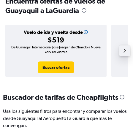
Encuentra ofertas de vuelos de
Guayaquil a LaGuardia
Vuelo de ida y vuelta desde
$519
De Guayaquil Internacional José Joaquín de Olmedo a Nueva
Vuelo de
York LaGuardia
Buscar ofertas
Buscador de tarifas de Cheapflights
Usa los siguientes filtros para encontrar y comparar los vuelos
desde Guayaquil al Aeropuerto La Guardia que más te
convengan.