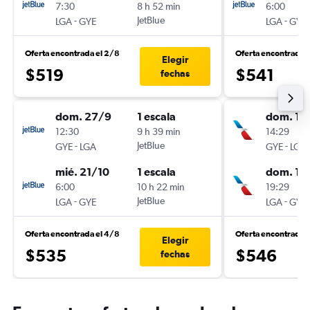
7:30
8 h 52 min
6:00
-
JetBlue
-
LGA
GYE
LGA
GYE
Oferta encontrada el 2/8
Oferta encontrada e
Elegir
$519
$541
fechas
dom. 27/9
1 escala
dom. 18
12:30
9 h 39 min
14:29
-
JetBlue
-
GYE
LGA
GYE
LGA
mié. 21/10
1 escala
dom. 1/1
6:00
10 h 22 min
19:29
-
JetBlue
-
LGA
GYE
LGA
GYE
Oferta encontrada el 4/8
Oferta encontrada 
Elegir
$535
$546
fechas