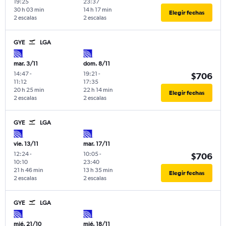
19:25
23:37
30 h 03 min
14 h 17 min
Elegir fechas
2 escalas
2 escalas
GYE
LGA
mar. 3/11
dom. 8/11
14:47
-
19:21
-
$706
11:12
17:35
20 h 25 min
22 h 14 min
Elegir fechas
2 escalas
2 escalas
GYE
LGA
vie. 13/11
mar. 17/11
12:24
-
10:05
-
$706
10:10
23:40
21 h 46 min
13 h 35 min
Elegir fechas
2 escalas
2 escalas
GYE
LGA
mié. 21/10
mié. 18/11