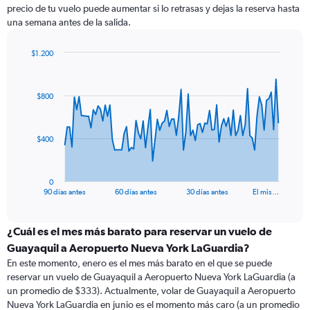
precio de tu vuelo puede aumentar si lo retrasas y dejas la reserva hasta
una semana antes de la salida.
$1.200
Chart
Chart
graphic.
with
91
$800
data
points.
The
$400
chart
has
1
0
X
End
90 días antes
60 días antes
30 días antes
El mis…
of
axis
interactive
displaying
chart
categories.
¿Cuál es el mes más barato para reservar un vuelo de
Range:
Guayaquil a Aeropuerto Nueva York LaGuardia?
91
En este momento, enero es el mes más barato en el que se puede
categories.
reservar un vuelo de Guayaquil a Aeropuerto Nueva York LaGuardia (a
The
un promedio de $333). Actualmente, volar de Guayaquil a Aeropuerto
chart
Nueva York LaGuardia en junio es el momento más caro (a un promedio
has