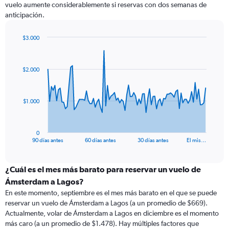
vuelo aumente considerablemente si reservas con dos semanas de
anticipación.
$3.000
Chart
Chart
graphic.
with
91
$2.000
data
points.
The
$1.000
chart
has
1
0
X
End
90 días antes
60 días antes
30 días antes
El mis…
of
axis
interactive
displaying
chart
categories.
¿Cuál es el mes más barato para reservar un vuelo de
Range:
Ámsterdam a Lagos?
91
En este momento, septiembre es el mes más barato en el que se puede
categories.
reservar un vuelo de Ámsterdam a Lagos (a un promedio de $669).
The
Actualmente, volar de Ámsterdam a Lagos en diciembre es el momento
chart
más caro (a un promedio de $1.478). Hay múltiples factores que
has