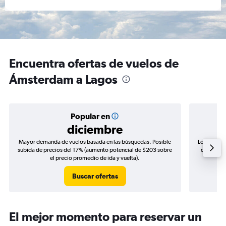
Encuentra ofertas de vuelos de
Ámsterdam a Lagos
Popular en
diciembre
Mayor demanda de vuelos basada en las búsquedas. Posible
Los precio
subida de precios del 17% (aumento potencial de $203 sobre
de precios
el precio promedio de ida y vuelta).
Buscar ofertas
El mejor momento para reservar un