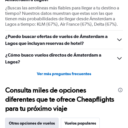
axis
displaying
¿Buscas las aerolíneas más fiables para llegar a tu destino a
Number
tiempo? Nuestros datos muestran que estas son las que
of
tienen más probabilidades de llegar desde Ámsterdam a
flights.
Lagos a tiempo: KLM (67%), Air France (67%), Delta (67%).
Range:
0
¿Puedo buscar ofertas de vuelos de Ámsterdam a
to
Lagos que incluyan reservas de hotel?
24.
¿Cómo busco vuelos directos de Ámsterdam a
Lagos?
Ver más preguntas frecuentes
Consulta miles de opciones
diferentes que te ofrece Cheapflights
para tu próximo viaje
Otras opciones de vuelos
Vuelos populares