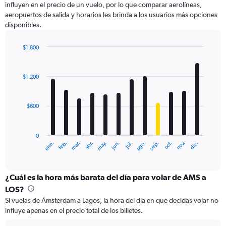
influyen en el precio de un vuelo, por lo que comparar aerolíneas,
1
aeropuertos de salida y horarios les brinda a los usuarios más opciones
Y
disponibles.
axis
displaying
values.
$1.800
Range:
Bar
Chart
0
graphic.
chart
with
to
$1.200
12
3000.
bars.
$600
The
chart
has
0
1
ene.
feb.
mar.
abr.
may.
jun.
jul.
ago.
sep.
oct.
nov.
dic.
X
End
of
axis
interactive
displaying
chart
categories.
¿Cuál es la hora más barata del día para volar de AMS a
Range:
LOS?
12
Si vuelas de Ámsterdam a Lagos, la hora del día en que decidas volar no
categories.
influye apenas en el precio total de los billetes.
The
chart