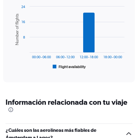
has
24
1
Bar
Chart
Number of flights
Y
graphic.
chart
axis
16
with
6
displaying
bars.
values.
8
Range:
The
0
chart
to
has
1800.
00:00 - 06:00
06:00 - 12:00
12:00 - 18:00
18:00 - 00:00
1
Flight availability
X
End
of
axis
interactive
displaying
chart
categories.
Range:
6
Información relacionada con tu viaje
categories.
The
chart
has
1
¿Cuáles son las aerolíneas más fiables de
Y
Ámsterdam a Lagos?