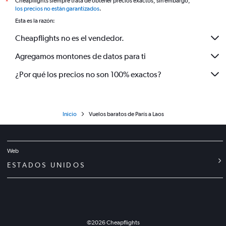
Cheapflights siempre trata de obtener precios exactos, sin embargo,
*
los precios no están garantizados
.
Esta es la razón:
Cheapflights no es el vendedor.
Agregamos montones de datos para ti
¿Por qué los precios no son 100% exactos?
Inicio
Vuelos baratos de París a Laos
Web
ESTADOS UNIDOS
©
2026
Cheapflights