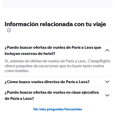
axis
interactive
displaying
chart
categories.
Range:
12
Información relacionada con tu viaje
categories.
The
chart
has
1
¿Puedo buscar ofertas de vuelos de París a Laos que
Y
incluyan reservas de hotel?
axis
displaying
Sí, además de ofertas de vuelos de París a Laos, Cheapflights
values.
ofrece paquetes de vacaciones que incluyen tanto vuelos
Range:
como hoteles.
0
to
¿Cómo busco vuelos directos de París a Laos?
1800.
¿Puedo buscar ofertas de vuelos en clase ejecutiva
de París a Laos?
Ver más preguntas frecuentes