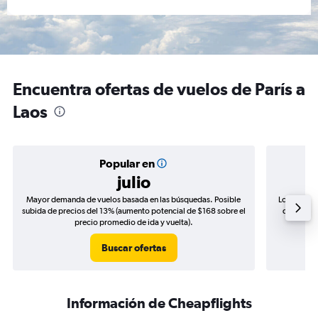
Encuentra ofertas de vuelos de París a
Laos
Popular en
julio
Mayor demanda de vuelos basada en las búsquedas. Posible
Los precio
subida de precios del 13% (aumento potencial de $168 sobre el
de precios
precio promedio de ida y vuelta).
Buscar ofertas
Información de Cheapflights