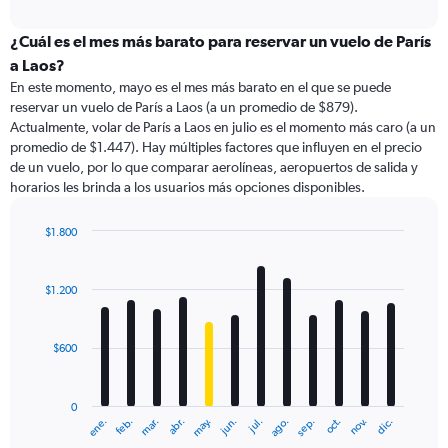
axis
interactive
displaying
chart
categories.
¿Cuál es el mes más barato para reservar un vuelo de París
Range:
a Laos?
91
En este momento, mayo es el mes más barato en el que se puede
categories.
reservar un vuelo de París a Laos (a un promedio de $879).
The
Actualmente, volar de París a Laos en julio es el momento más caro (a un
chart
promedio de $1.447). Hay múltiples factores que influyen en el precio
has
de un vuelo, por lo que comparar aerolíneas, aeropuertos de salida y
1
horarios les brinda a los usuarios más opciones disponibles.
Y
axis
displaying
$1.800
values.
Bar
Chart
Range:
graphic.
chart
with
0
$1.200
12
to
bars.
1800.
$600
The
chart
has
0
1
ene.
feb.
mar.
abr.
may.
jun.
jul.
ago.
sep.
oct.
nov.
dic.
X
End
of