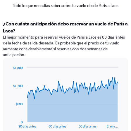
Todo lo que necesitas saber sobre tu vuelo desde París a Laos
¿Con cuánta anticipación debo reservar un vuelo de París a
Laos?
El mejor momento para reservar vuelos de París a Laos es 83 días antes
de la fecha de salida deseada. Es probable que el precio de tu vuelo
aumente considerablemente si reservas con dos semanas de
anticipación.
$1.800
Chart
Chart
graphic.
with
91
$1.200
data
points.
The
$600
chart
has
1
0
X
End
90 días antes
60 días antes
30 días antes
El mis…
of