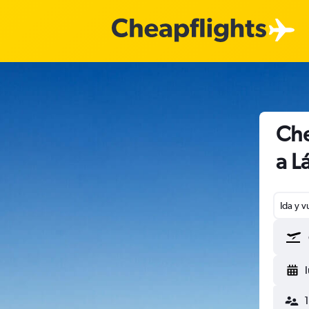
Che
a L
Ida y v