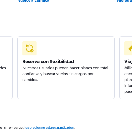
Vuelos a Lárnaca
Vuelos 
Reserva con flexibilidad
Via
edes
Nuestros usuarios pueden hacer planes con total
Mill
confianza y buscar vuelos sin cargos por
enco
cambios.
plan
info
pued
os, sin embargo,
los precios no están garantizados
.