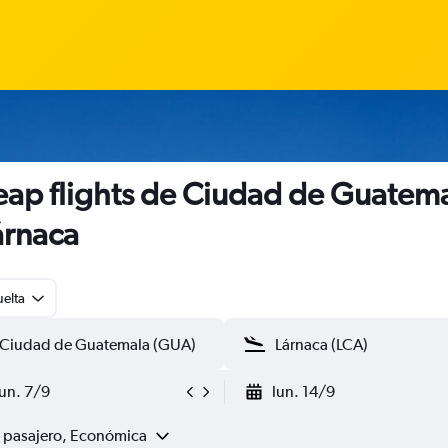
ap flights de Ciudad de Guatem
árnaca
uelta
lun. 7/9
lun. 14/9
1 pasajero, Económica