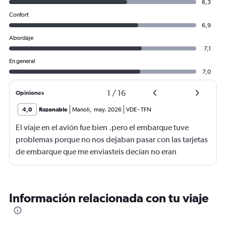
6,3
Confort
6,9
Abordaje
7,1
En general
7,0
1
/
16
Opiniones
4,0
Razonable
Manoli
,
may. 2026
VDE
-
TFN
El viaje en el avión fue bien .pero el embarque tuve
problemas porque no nos dejaban pasar con las tarjetas
de embarque que me enviasteis decían no eran
completas nonponia vuelo y querían los billetes y yo no
los tenía casi perdemos el vuelo.suerte de una chica que
nos dejó pasar
Información relacionada con tu viaje