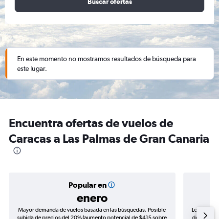
Buscar ofertas
En este momento no mostramos resultados de búsqueda para
este lugar.
Encuentra ofertas de vuelos de
Caracas a Las Palmas de Gran Canaria
Popular en
enero
Mayor demanda de vuelos basada en las búsquedas. Posible
Los precio
subida de precios del 20% (aumento potencial de $415 sobre
de precios 