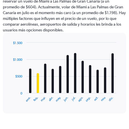
reservar un vuelo de Miami a Las Palmas de Gran Canaria (a un
The
promedio de $604). Actualmente, volar de Miami a Las Palmas de Gran
chart
Canaria en julio es el momento más caro (a un promedio de $1.198). Hay
has
múltiples factores que influyen en el precio de un vuelo, por lo que
1
comparar aerolíneas, aeropuertos de salida y horarios les brinda a los
Y
usuarios más opciones disponibles.
axis
displaying
values.
$1.500
Range:
Bar
Chart
0
graphic.
chart
with
to
$1.000
12
3000.
bars.
$500
The
chart
has
0
1
ene.
feb.
mar.
abr.
may.
jun.
jul.
ago.
sep.
oct.
nov.
dic.
X
End
of
axis
interactive
displaying
chart
categories.
Range:
12