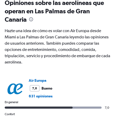
Opiniones sobre las aerolíneas que
categories.
The
operan en Las Palmas de Gran
chart
Canaria
has
1
Y
Hazte una idea de cómo es volar con Air Europa desde
axis
Miami a Las Palmas de Gran Canaria leyendo las opiniones
displaying
de usuarios anteriores. También puedes comparar las
values.
Range:
opciones de entretenimiento, comodidad, comida,
0
tripulación, servicio y procedimiento de embarque de cada
to
aerolínea.
1500.
Air Europa
Bueno
7,0
631 opiniones
En general
7,0
Confort