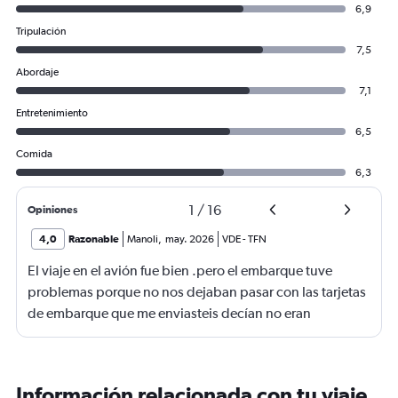
6,9
Tripulación
7,5
Abordaje
7,1
Entretenimiento
6,5
Comida
6,3
1
/
16
Opiniones
4,0
Razonable
Manoli
,
may. 2026
VDE
-
TFN
El viaje en el avión fue bien .pero el embarque tuve
problemas porque no nos dejaban pasar con las tarjetas
de embarque que me enviasteis decían no eran
completas nonponia vuelo y querían los billetes y yo no
los tenía casi perdemos el vuelo.suerte de una chica que
nos dejó pasar
Información relacionada con tu viaje