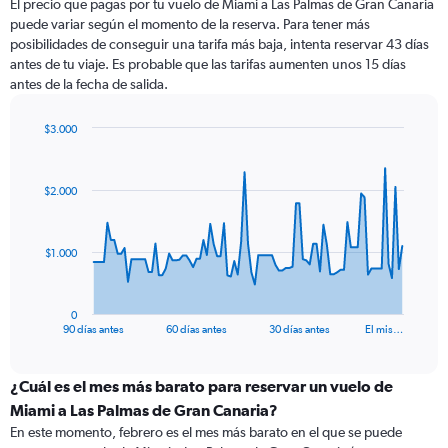
El precio que pagas por tu vuelo de Miami a Las Palmas de Gran Canaria
puede variar según el momento de la reserva. Para tener más
posibilidades de conseguir una tarifa más baja, intenta reservar 43 días
antes de tu viaje. Es probable que las tarifas aumenten unos 15 días
antes de la fecha de salida.
$3.000
Chart
Chart
graphic.
with
91
$2.000
data
points.
The
$1.000
chart
has
1
0
X
End
90 días antes
60 días antes
30 días antes
El mis…
of
axis
interactive
displaying
chart
categories.
¿Cuál es el mes más barato para reservar un vuelo de
Range:
Miami a Las Palmas de Gran Canaria?
91
En este momento, febrero es el mes más barato en el que se puede
categories.