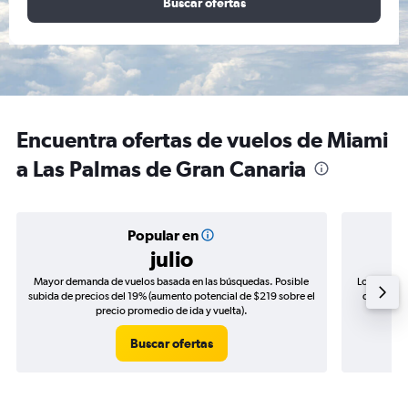
Buscar ofertas
Encuentra ofertas de vuelos de Miami
a Las Palmas de Gran Canaria
Popular en
julio
Mayor demanda de vuelos basada en las búsquedas. Posible
Los precio
subida de precios del 19% (aumento potencial de $219 sobre el
de precios
precio promedio de ida y vuelta).
Buscar ofertas