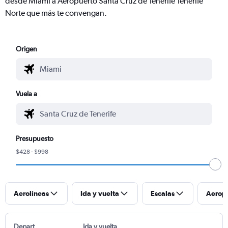
desde Miami a Aeropuerto Santa Cruz de Tenerife Tenerife
Norte que más te convengan.
Origen
Vuela a
Presupuesto
$428 - $998
Aerolíneas
Ida y vuelta
Escalas
Aerop
Depart
Ida y vuelta