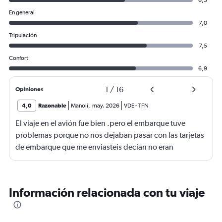
6,3
En general
7,0
Tripulación
7,5
Confort
6,9
1
/
16
Opiniones
4,0
Razonable
Manoli
,
may. 2026
VDE
-
TFN
El viaje en el avión fue bien .pero el embarque tuve
problemas porque no nos dejaban pasar con las tarjetas
de embarque que me enviasteis decían no eran
completas nonponia vuelo y querían los billetes y yo no
los tenía casi perdemos el vuelo.suerte de una chica que
nos dejó pasar
Información relacionada con tu viaje