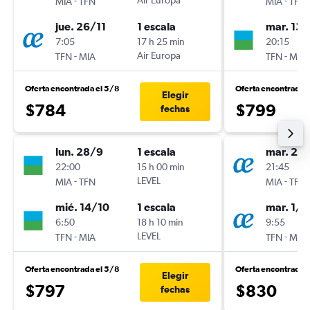
-
Air Europa
-
MIA
TFN
MIA
TFN
jue. 26/11
1 escala
mar. 13/
7:05
17 h 25 min
20:15
-
Air Europa
-
TFN
MIA
TFN
MIA
Oferta encontrada el 5/8
Oferta encontrada 
Elegir
$784
$799
fechas
lun. 28/9
1 escala
mar. 24/
22:00
15 h 00 min
21:45
-
LEVEL
-
MIA
TFN
MIA
TFN
mié. 14/10
1 escala
mar. 1/1
6:50
18 h 10 min
9:55
-
LEVEL
-
TFN
MIA
TFN
MIA
Oferta encontrada el 5/8
Oferta encontrada 
Elegir
$797
$830
fechas