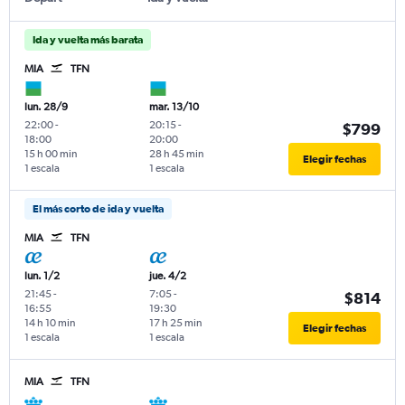
Ida y vuelta más barata
MIA
TFN
lun. 28/9
mar. 13/10
22:00
-
20:15
-
$799
18:00
20:00
15 h 00 min
28 h 45 min
Elegir fechas
1 escala
1 escala
El más corto de ida y vuelta
MIA
TFN
lun. 1/2
jue. 4/2
21:45
-
7:05
-
$814
16:55
19:30
14 h 10 min
17 h 25 min
Elegir fechas
1 escala
1 escala
MIA
TFN