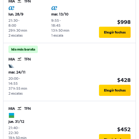
MIA
TFN
lun. 28/9
mar. 13/10
21:30
-
9:55
-
$998
8:00
18:45
29 h 30 min
13 h 50 min
Elegir fechas
2 escalas
1 escala
Ida más barata
MIA
TFN
mar. 24/11
20:00
-
$428
14:55
37 h 55 min
Elegir fechas
2 escalas
MIA
TFN
jue. 31/12
21:40
-
$452
22:30
19 h 50 min