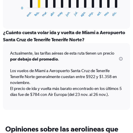
has
0
1
ene.
feb.
mar.
abr.
may.
jun.
jul.
ago.
sep.
oct.
nov.
dic.
X
End
of
axis
interactive
displaying
chart
categories.
¿Cuánto cuesta volar ida y vuelta de Miami a Aeropuerto
Range:
Santa Cruz de Tenerife Tenerife Norte?
12
categories.
Actualmente, las tarifas aéreas de esta ruta tienen un precio
The
por debajo del promedio
.
chart
has
Los vuelos de Miami a Aeropuerto Santa Cruz de Tenerife
1
Tenerife Norte generalmente cuestan entre $922 y $1.358 en
Y
axis
noviembre.
displaying
El precio de ida y vuelta más barato encontrado en los últimos 5
values.
días fue de $784 con Air Europa (del 23 nov. al 26 nov.).
Range:
0
to
1500.
Opiniones sobre las aerolíneas que