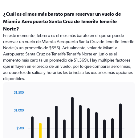
¿Cuál es el mes más barato para reservar un vuelo de
Miami a Aeropuerto Santa Cruz de Tenerife Tenerife
Norte?
En este momento, febrero es el mes más barato en el que se puede
reservar un vuelo de Miami a Aeropuerto Santa Cruz de Tenerife Tenerife
Norte (a un promedio de $655). Actualmente, volar de Miami a
Aeropuerto Santa Cruz de Tenerife Tenerife Norte en junio es el
momento más caro (a un promedio de $1.369). Hay múltiples factores
que influyen en el precio de un vuelo, por lo que comparar aerolíneas,
aeropuertos de salida y horarios les brinda a los usuarios más opciones
disponibles.
$1.500
Bar
Chart
graphic.
chart
with
$1.000
12
bars.
$500
The
chart