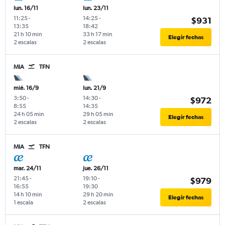
lun. 16/11
lun. 23/11
11:25
-
14:25
-
$931
13:35
18:42
21 h 10 min
33 h 17 min
Elegir fechas
2 escalas
2 escalas
MIA
TFN
mié. 16/9
lun. 21/9
3:50
-
14:30
-
$972
8:55
14:35
24 h 05 min
29 h 05 min
Elegir fechas
2 escalas
2 escalas
MIA
TFN
mar. 24/11
jue. 26/11
21:45
-
19:10
-
$979
16:55
19:30
14 h 10 min
29 h 20 min
Elegir fechas
1 escala
2 escalas