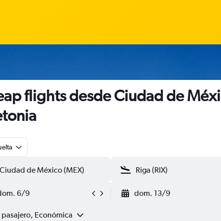
ap flights desde Ciudad de Méx
etonia
uelta
dom. 6/9
dom. 13/9
1 pasajero, Económica