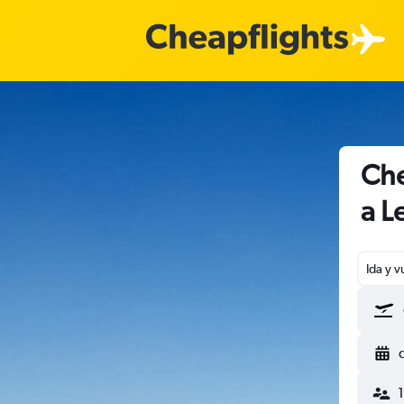
Che
a L
Ida y v