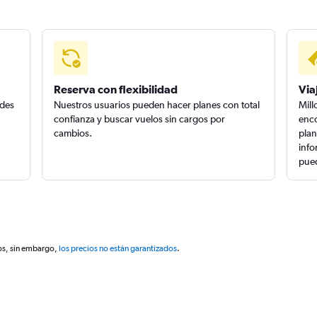
Reserva con flexibilidad
Via
edes
Nuestros usuarios pueden hacer planes con total
Mill
confianza y buscar vuelos sin cargos por
enco
cambios.
plan
info
pued
os, sin embargo,
los precios no están garantizados
.