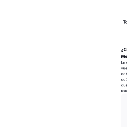
T
¿C
Mé
En 
vue
de 
de 
que
usu