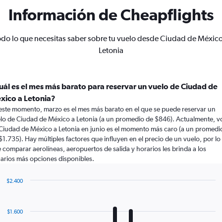
Información de Cheapflights
odo lo que necesitas saber sobre tu vuelo desde Ciudad de México
Letonia
uál es el mes más barato para reservar un vuelo de Ciudad de
xico a Letonia?
este momento, marzo es el mes más barato en el que se puede reservar un
lo de Ciudad de México a Letonia (a un promedio de $846). Actualmente, v
Ciudad de México a Letonia en junio es el momento más caro (a un promedi
$1.735). Hay múltiples factores que influyen en el precio de un vuelo, por lo
 comparar aerolíneas, aeropuertos de salida y horarios les brinda a los
arios más opciones disponibles.
$2.400
Bar
Chart
graphic.
chart
with
$1.600
12
bars.