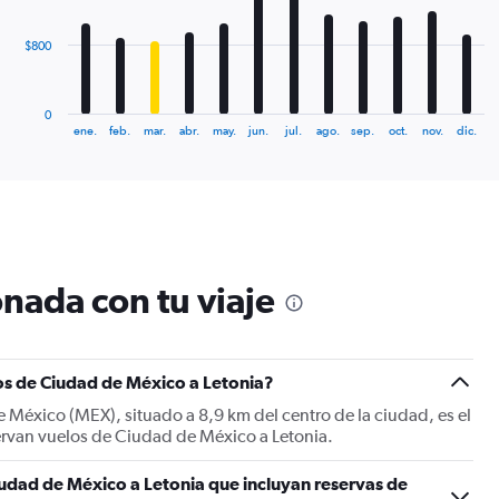
The
$800
chart
has
1
0
X
End
ene.
feb.
mar.
abr.
may.
jun.
jul.
ago.
sep.
oct.
nov.
dic.
of
axis
interactive
displaying
chart
categories.
Range:
12
categories.
The
nada con tu viaje
chart
has
1
Y
os de Ciudad de México a Letonia?
axis
displaying
 México (MEX), situado a 8,9 km del centro de la ciudad, es el
values.
servan vuelos de Ciudad de México a Letonia.
Range:
0
udad de México a Letonia que incluyan reservas de
to