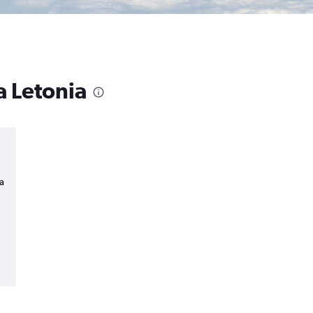
a Letonia
a