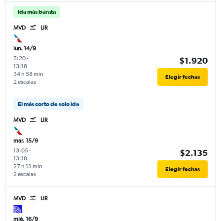
Ida más barata
MVD
LIR
lun. 14/9
5:20
-
$1.920
13:18
34 h 58 min
Elegir fechas
2 escalas
El más corto de solo ida
MVD
LIR
mar. 15/9
13:05
-
$2.135
13:18
27 h 13 min
Elegir fechas
2 escalas
MVD
LIR
mié. 16/9