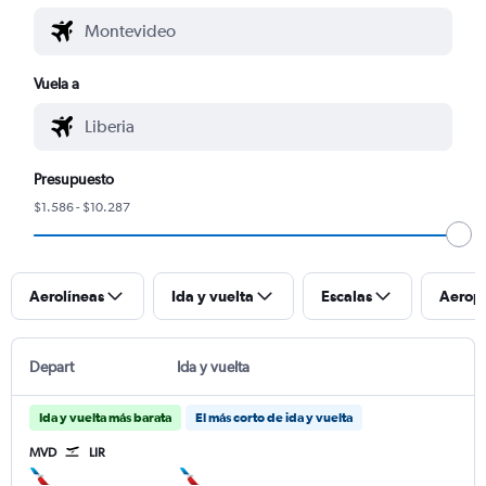
Vuela a
Presupuesto
$1.586 - $10.287
Aerolíneas
Ida y vuelta
Escalas
Aerop
Depart
Ida y vuelta
Ida y vuelta más barata
El más corto de ida y vuelta
MVD
LIR