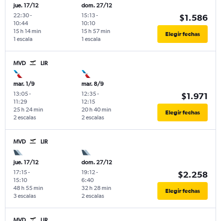
jue. 17/12
dom. 27/12
22:30
-
15:13
-
$1.586
10:44
10:10
15 h 14 min
15 h 57 min
Elegir fechas
1 escala
1 escala
MVD
LIR
mar. 1/9
mar. 8/9
13:05
-
12:35
-
$1.971
11:29
12:15
25 h 24 min
20 h 40 min
Elegir fechas
2 escalas
2 escalas
MVD
LIR
jue. 17/12
dom. 27/12
17:15
-
19:12
-
$2.258
15:10
6:40
48 h 55 min
32 h 28 min
Elegir fechas
3 escalas
2 escalas
MVD
LIR