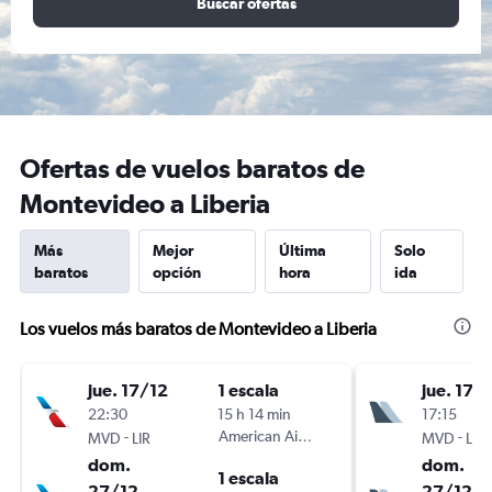
Buscar ofertas
Ofertas de vuelos baratos de
Montevideo a Liberia
Más
Mejor
Última
Solo
baratos
opción
hora
ida
Los vuelos más baratos de Montevideo a Liberia
jue. 17/12
1 escala
jue. 17/
22:30
15 h 14 min
17:15
-
American Airlines
-
MVD
LIR
MVD
LIR
dom.
dom.
1 escala
27/12
27/12