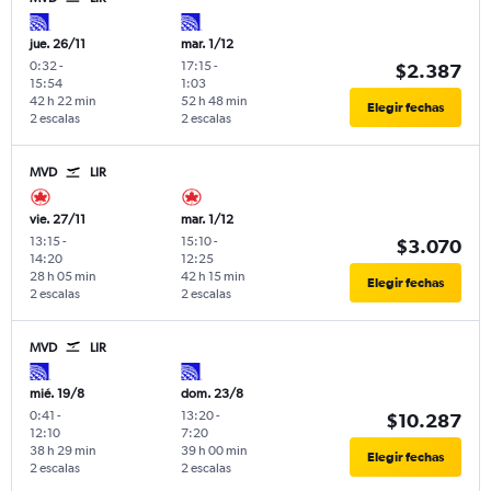
jue. 26/11
mar. 1/12
0:32
-
17:15
-
$2.387
15:54
1:03
42 h 22 min
52 h 48 min
Elegir fechas
2 escalas
2 escalas
MVD
LIR
vie. 27/11
mar. 1/12
13:15
-
15:10
-
$3.070
14:20
12:25
28 h 05 min
42 h 15 min
Elegir fechas
2 escalas
2 escalas
MVD
LIR
mié. 19/8
dom. 23/8
0:41
-
13:20
-
$10.287
12:10
7:20
38 h 29 min
39 h 00 min
Elegir fechas
2 escalas
2 escalas