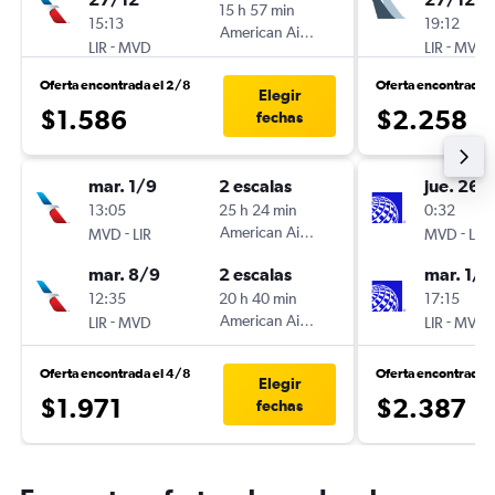
15 h 57 min
15:13
19:12
American Airlines
-
-
LIR
MVD
LIR
MVD
Oferta encontrada el 2/8
Oferta encontrada 
Elegir
$1.586
$2.258
fechas
mar. 1/9
2 escalas
jue. 26/
13:05
25 h 24 min
0:32
-
American Airlines
-
MVD
LIR
MVD
LIR
mar. 8/9
2 escalas
mar. 1/1
12:35
20 h 40 min
17:15
-
American Airlines
-
LIR
MVD
LIR
MVD
Oferta encontrada el 4/8
Oferta encontrada 
Elegir
$1.971
$2.387
fechas