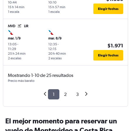
10:44
10:10
15 h 14 min
15 h 57 min
Elegir fechas
1 escala
1 escala
MVD
LIR
mar. 1/9
mar. 8/9
13:05
-
12:35
-
$1.971
11:29
12:15
25 h 24 min
20 h 40 min
Elegir fechas
2 escalas
2 escalas
Mostrando 1-10 de 25 resultados
Precio más barato
1
2
3
El mejor momento para reservar un
vuelo de Montevideo a Costa Rica