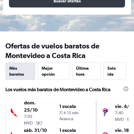
Buscar ofertas
Ofertas de vuelos baratos de
Montevideo a Costa Rica
Más
Mejor
Última
Solo
baratos
opción
hora
ida
Los vuelos más baratos de Montevideo a Costa Rica
dom.
1 escala
vie. 4/9
25/10
11 h 15 min
7:40
7:05
Avianca
-
MVD
SJO
-
MVD
SJO
sáb. 31/10
1 escala
vie. 18/