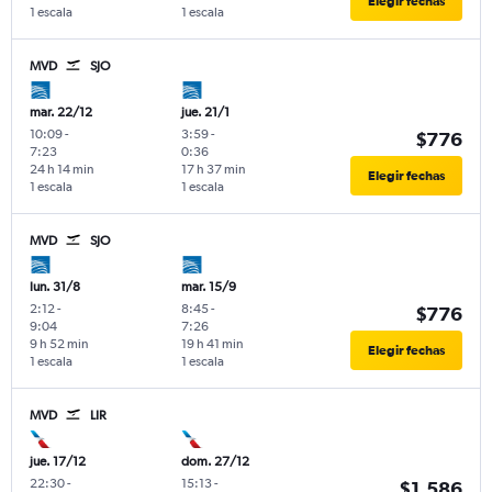
Elegir fechas
1 escala
1 escala
MVD
SJO
mar. 22/12
jue. 21/1
10:09
-
3:59
-
$776
7:23
0:36
24 h 14 min
17 h 37 min
Elegir fechas
1 escala
1 escala
MVD
SJO
lun. 31/8
mar. 15/9
2:12
-
8:45
-
$776
9:04
7:26
9 h 52 min
19 h 41 min
Elegir fechas
1 escala
1 escala
MVD
LIR
jue. 17/12
dom. 27/12
22:30
-
15:13
-
$1.586