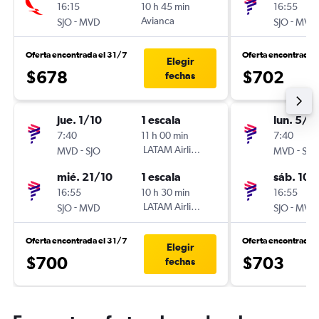
16:15
10 h 45 min
16:55
-
Avianca
-
SJO
MVD
SJO
MVD
Oferta encontrada el 31/7
Oferta encontrada 
Elegir
$678
$702
fechas
jue. 1/10
1 escala
lun. 5/1
7:40
11 h 00 min
7:40
-
LATAM Airlines
-
MVD
SJO
MVD
SJO
mié. 21/10
1 escala
sáb. 10/
16:55
10 h 30 min
16:55
-
LATAM Airlines
-
SJO
MVD
SJO
MVD
Oferta encontrada el 31/7
Oferta encontrada 
Elegir
$700
$703
fechas