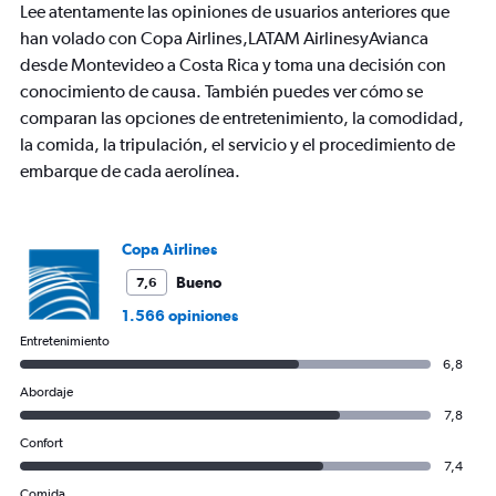
chart
Lee atentamente las opiniones de usuarios anteriores que
has
han volado con Copa Airlines,LATAM AirlinesyAvianca
1
desde Montevideo a Costa Rica y toma una decisión con
Y
axis
conocimiento de causa. También puedes ver cómo se
displaying
comparan las opciones de entretenimiento, la comodidad,
values.
la comida, la tripulación, el servicio y el procedimiento de
Range:
embarque de cada aerolínea.
0
to
1500.
Copa Airlines
Bueno
7,6
1.566 opiniones
Entretenimiento
6,8
Abordaje
7,8
Confort
7,4
Comida