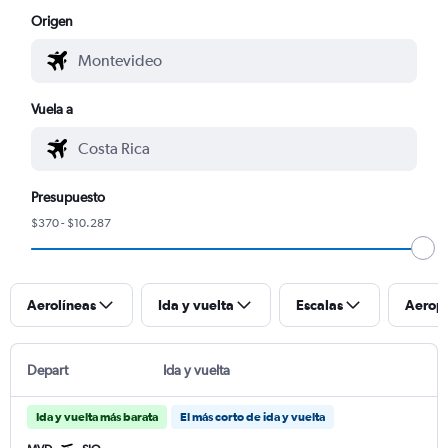
Origen
Vuela a
Presupuesto
$370 - $10.287
Aerolíneas
Ida y vuelta
Escalas
Aerop
Depart
Ida y vuelta
Ida y vuelta más barata
El más corto de ida y vuelta