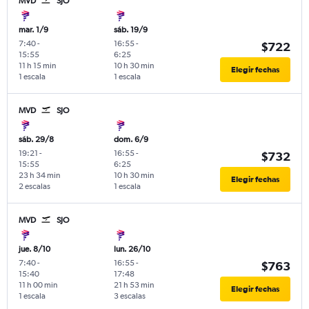
MVD
SJO
mar. 1/9
sáb. 19/9
7:40
-
16:55
-
$722
15:55
6:25
11 h 15 min
10 h 30 min
Elegir fechas
1 escala
1 escala
MVD
SJO
sáb. 29/8
dom. 6/9
19:21
-
16:55
-
$732
15:55
6:25
23 h 34 min
10 h 30 min
Elegir fechas
2 escalas
1 escala
MVD
SJO
jue. 8/10
lun. 26/10
7:40
-
16:55
-
$763
15:40
17:48
11 h 00 min
21 h 53 min
Elegir fechas
1 escala
3 escalas