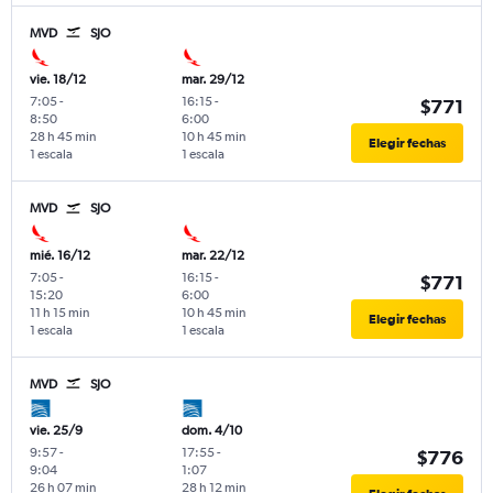
MVD
SJO
vie. 18/12
mar. 29/12
7:05
-
16:15
-
$771
8:50
6:00
28 h 45 min
10 h 45 min
Elegir fechas
1 escala
1 escala
MVD
SJO
mié. 16/12
mar. 22/12
7:05
-
16:15
-
$771
15:20
6:00
11 h 15 min
10 h 45 min
Elegir fechas
1 escala
1 escala
MVD
SJO
vie. 25/9
dom. 4/10
9:57
-
17:55
-
$776
9:04
1:07
26 h 07 min
28 h 12 min