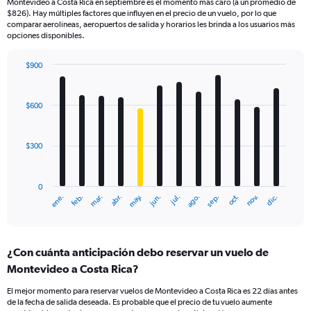
Montevideo a Costa Rica en septiembre es el momento más caro (a un promedio de
$826). Hay múltiples factores que influyen en el precio de un vuelo, por lo que
comparar aerolíneas, aeropuertos de salida y horarios les brinda a los usuarios más
opciones disponibles.
$900
Bar
Chart
graphic.
chart
with
$600
12
bars.
$300
The
chart
has
0
1
ene.
feb.
mar.
abr.
may.
jun.
jul.
ago.
sep.
oct.
nov.
dic.
X
End
of
axis
interactive
displaying
chart
categories.
¿Con cuánta anticipación debo reservar un vuelo de
Range:
Montevideo a Costa Rica?
12
categories.
El mejor momento para reservar vuelos de Montevideo a Costa Rica es 22 días antes
The
de la fecha de salida deseada. Es probable que el precio de tu vuelo aumente
chart