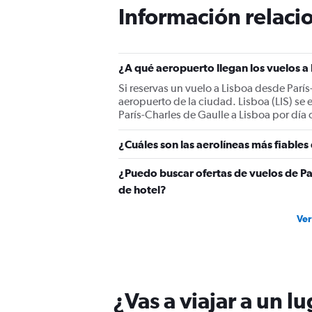
The
Información relacio
chart
has
1
Y
¿A qué aeropuerto llegan los vuelos a
axis
displaying
Si reservas un vuelo a Lisboa desde París
values.
aeropuerto de la ciudad. Lisboa (LIS) se
Range:
París-Charles de Gaulle a Lisboa por día 
0
to
¿Cuáles son las aerolíneas más fiables
450.
¿Puedo buscar ofertas de vuelos de Par
de hotel?
Ver
¿Vas a viajar a un l