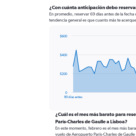
¿Con cuánta anticipación debo reservar
En promedio, reservar 69 días antes de la fecha 
tendencia general es que cuanto más te acerques 
$600
Chart
Chart
graphic.
with
91
$400
data
points.
The
$200
chart
has
1
0
X
End
90 días antes
of
axis
interactive
displaying
chart
categories.
¿Cuál es el mes más barato para res
Range:
París-Charles de Gaulle a Lisboa?
91
En este momento, febrero es el mes más bara
categories.
vuelo de Aeropuerto París-Charles de Gaulle