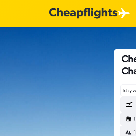
Che
Cha
Ida y v