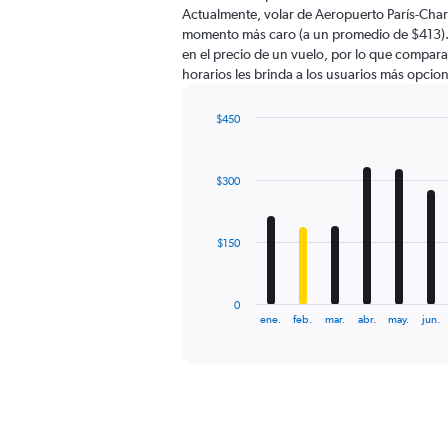
The
Actualmente, volar de Aeropuerto París-Charl
chart
momento más caro (a un promedio de $413). 
has
en el precio de un vuelo, por lo que compara
1
horarios les brinda a los usuarios más opcio
Y
axis
displaying
$450
values.
Bar
Chart
Range:
graphic.
chart
with
0
$300
12
to
bars.
600.
The
$150
chart
has
1
0
X
End
ene.
feb.
mar.
abr.
may.
jun.
of
axis
interactive
displaying
chart
categories.
Range:
12
categories.