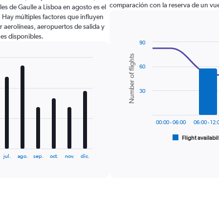
comparación con la reserva de un vue
es de Gaulle a Lisboa en agosto es el
Hay múltiples factores que influyen
r aerolíneas, aeropuertos de salida y
nes disponibles.
90
Combination
Chart
Number of flights
graphic.
chart
60
with
2
data
series.
30
The
chart
00:00 - 06:00
06:00 - 12:
has
1
Flight availabil
End
of
X
interactive
axis
jul.
ago.
sep.
oct.
nov.
dic.
chart
displaying
categories.
Range:
6
categories.
The