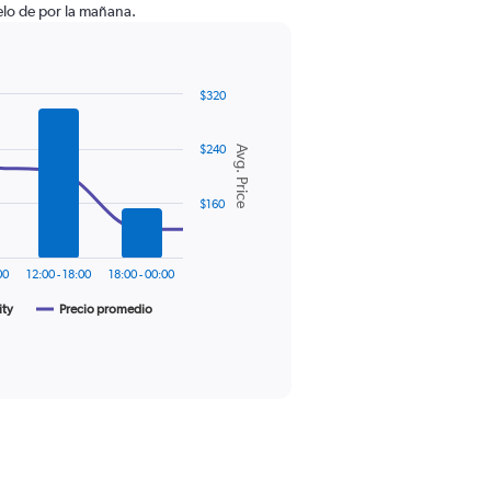
lo de por la mañana.
$320
$240
Avg. Price
$160
00
12:00 - 18:00
18:00 - 00:00
ity
Precio promedio