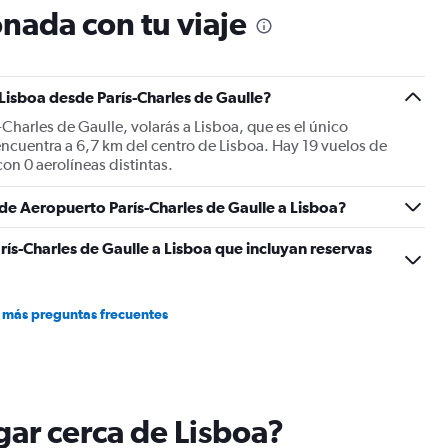
chart
nada con tu viaje
has
2
Y
axes
 Lisboa desde París-Charles de Gaulle?
displaying
Avg.
-Charles de Gaulle, volarás a Lisboa, que es el único
Price
 encuentra a 6,7 km del centro de Lisboa. Hay 19 vuelos de
and
con 0 aerolíneas distintas.
Number
of
 de Aeropuerto París-Charles de Gaulle a Lisboa?
flights.
ís-Charles de Gaulle a Lisboa que incluyan reservas
 más preguntas frecuentes
ugar cerca de Lisboa?