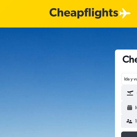
Che
Ida y v