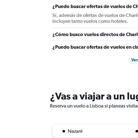
axis
displaying
¿Puedo buscar ofertas de vuelos de Ch
values.
Sí, además de ofertas de vuelos de Charl
Range:
incluyen tanto vuelos como hoteles.
0
to
¿Cómo busco vuelos directos de Charl
1800.
¿Puedo buscar ofertas de vuelos en cla
Ver
¿Vas a viajar a un l
Reserva un vuelo a Lisboa si planeas visita
Nazaré