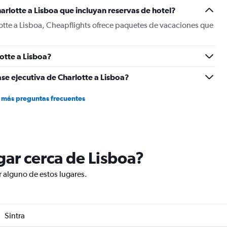
Y
arlotte a Lisboa que incluyan reservas de hotel?
axis
displaying
otte a Lisboa, Cheapflights ofrece paquetes de vacaciones que
values.
Range:
0
otte a Lisboa?
to
1500.
se ejecutiva de Charlotte a Lisboa?
 más preguntas frecuentes
ugar cerca de Lisboa?
r alguno de estos lugares.
Sintra