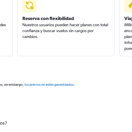
Reserva con flexibilidad
Via
edes
Nuestros usuarios pueden hacer planes con total
Mill
confianza y buscar vuelos sin cargos por
enco
cambios.
plan
info
pued
os, sin embargo,
los precios no están garantizados
.
tos?