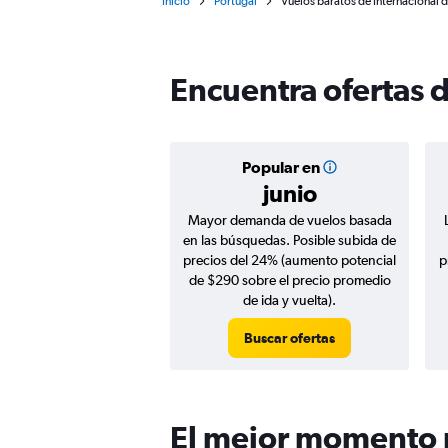
Inicio
Portugal
Vuelos baratos de Internacional 
Encuentra ofertas d
Popular en
junio
Mayor demanda de vuelos basada
en las búsquedas. Posible subida de
precios del 24% (aumento potencial
p
de $290 sobre el precio promedio
de ida y vuelta).
Buscar ofertas
El mejor momento p