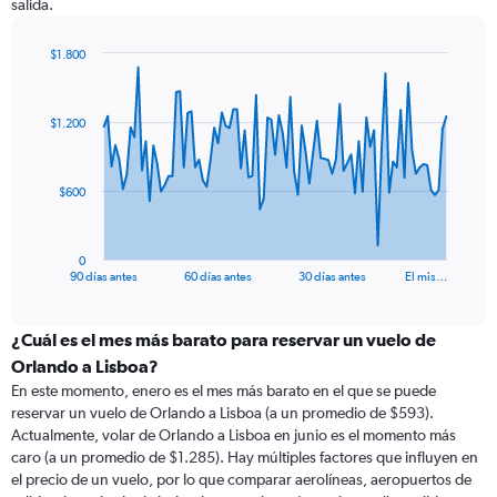
salida.
$1.800
Chart
Chart
graphic.
with
91
$1.200
data
points.
The
$600
chart
has
1
0
X
End
90 días antes
60 días antes
30 días antes
El mis…
of
axis
interactive
displaying
chart
categories.
¿Cuál es el mes más barato para reservar un vuelo de
Range:
Orlando a Lisboa?
91
En este momento, enero es el mes más barato en el que se puede
categories.
reservar un vuelo de Orlando a Lisboa (a un promedio de $593).
The
Actualmente, volar de Orlando a Lisboa en junio es el momento más
chart
caro (a un promedio de $1.285). Hay múltiples factores que influyen en
has
el precio de un vuelo, por lo que comparar aerolíneas, aeropuertos de
1