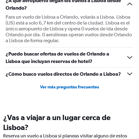
¿A qué aeropuerto llegan los vuelos a Lisboa desde
Y
Orlando?
axis
displaying
Para un vuelo de Lisboa a Orlando, volarás a Lisboa. Lisboa
values.
(LIS) está a solo 6,7 km del centro de la ciudad. Lisboa es el
Range:
único aeropuerto de Lisboa y opera 0 vuelos de ida desde
0
Orlando por día. 0 aerolíneas operan vuelos desde Orlando
to
a Lisboa de forma regular.
1500.
¿Puedo buscar ofertas de vuelos de Orlando a
Lisboa que incluyan reservas de hotel?
¿Cómo busco vuelos directos de Orlando a Lisboa?
Ver más preguntas frecuentes
¿Vas a viajar a un lugar cerca de
Lisboa?
Reserva un vuelo a Lisboa si planeas visitar alguno de estos