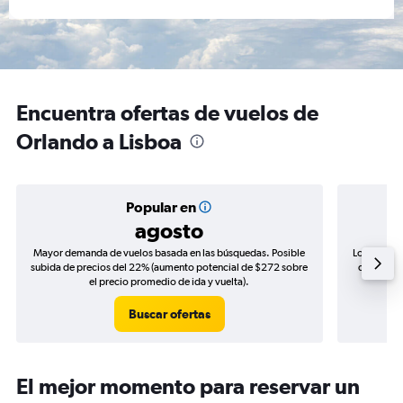
Encuentra ofertas de vuelos de
Orlando a Lisboa
Popular en
agosto
Mayor demanda de vuelos basada en las búsquedas. Posible
Los precio
subida de precios del 22% (aumento potencial de $272 sobre
de precios
el precio promedio de ida y vuelta).
Buscar ofertas
El mejor momento para reservar un