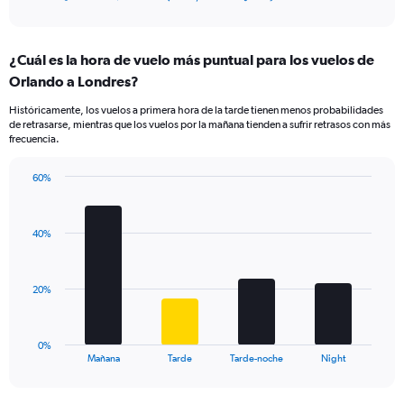
of
X
interactive
axis
chart
displaying
¿Cuál es la hora de vuelo más puntual para los vuelos de
categories.
Range:
Orlando a Londres?
14
Históricamente, los vuelos a primera hora de la tarde tienen menos probabilidades
categories.
de retrasarse, mientras que los vuelos por la mañana tienden a sufrir retrasos con más
The
frecuencia.
chart
has
60%
1
Bar
Chart
Y
graphic.
chart
axis
with
displaying
40%
4
values.
bars.
Range:
0
The
20%
to
chart
40.
has
1
0%
X
End
Mañana
Tarde
Tarde-noche
Night
of
axis
interactive
displaying
chart