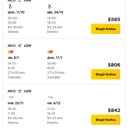
MCO
LGW
dom. 11/10
sáb. 24/10
20:30
-
14:00
-
$585
10:00
18:25
8 h 30 min
9 h 25 min
Elegir fechas
Directo
Directo
MCO
LGW
vie. 8/1
dom. 17/1
14:15
-
10:40
-
$806
8:20
9:00
37 h 05 min
27 h 20 min
Elegir fechas
3 escalas
3 escalas
MCO
LGW
mié. 25/11
vie. 4/12
18:10
-
11:15
-
$842
7:30
16:10
8 h 20 min
9 h 55 min
Elegir fechas
Directo
Directo