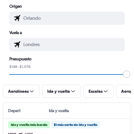
Origen
Vuela a
Presupuesto
$149 - $1.076
Aerolíneas
Ida y vuelta
Escalas
Aerop
Depart
Ida y vuelta
Ida y vuelta más barata
El más corto de ida y vuelta