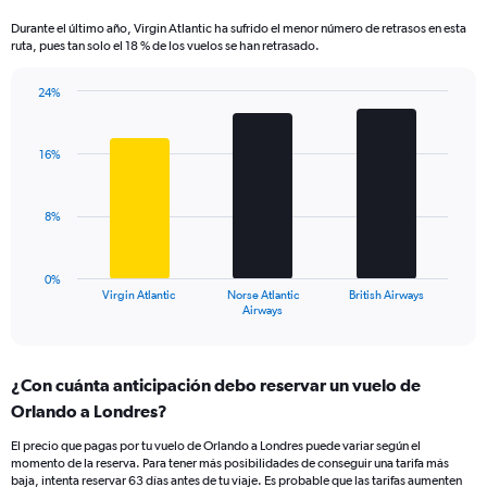
categories.
Durante el último año, Virgin Atlantic ha sufrido el menor número de retrasos en esta
The
ruta, pues tan solo el 18 % de los vuelos se han retrasado.
chart
has
24%
1
Bar
Chart
Y
graphic.
chart
axis
with
16%
displaying
3
values.
bars.
Range:
8%
0
The
to
chart
30.
has
0%
1
Virgin Atlantic
Norse Atlantic
British Airways
X
End
Airways
of
axis
interactive
displaying
chart
categories.
¿Con cuánta anticipación debo reservar un vuelo de
Range:
Orlando a Londres?
3
categories.
El precio que pagas por tu vuelo de Orlando a Londres puede variar según el
The
momento de la reserva. Para tener más posibilidades de conseguir una tarifa más
chart
baja, intenta reservar 63 días antes de tu viaje. Es probable que las tarifas aumenten