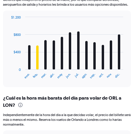
aeropuertos de salida y horarios les brinda a los usuarios más opciones disponibles.
$1.200
Bar
Chart
graphic.
chart
with
$800
12
bars.
$400
The
chart
has
0
1
mar.
jun.
sep.
dic.
ene.
abr.
jul.
oct.
feb.
may.
ago.
nov.
X
End
of
axis
interactive
displaying
chart
categories.
¿Cuál es la hora más barata del día para volar de ORL a
Range:
LON?
12
categories.
Independientemente de la hora del día a la que decidas volar, el precio del billete será
The
más o menos el mismo. Reserva los vuelos de Orlando a Londres como lo harías
chart
normalmente.
has
1