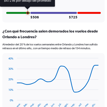
$472 es por debajo del promedio
0
to
30.
$506
$725
¿Con qué frecuencia salen demorados los vuelos desde
Orlando a Londres?
Alrededor del 20 % de los vuelos semanales entre Orlando y Londres han sufrido
retrasos en el último año, con un tiempo medio de retraso de 154 minutos.
40%
Line
Chart
graphic.
chart
30%
with
14
data
20%
points.
10%
The
chart
has
0%
ene.
abr.
jul.
oct.
mar.
jun.
sep.
dic.
feb.
may.
ago.
nov.
1
End