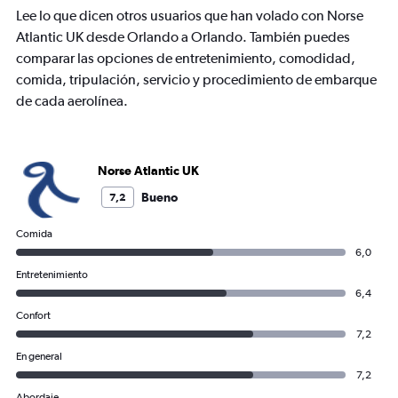
chart
Lee lo que dicen otros usuarios que han volado con Norse
has
Atlantic UK desde Orlando a Orlando. También puedes
1
comparar las opciones de entretenimiento, comodidad,
Y
axis
comida, tripulación, servicio y procedimiento de embarque
displaying
de cada aerolínea.
values.
Range:
0
to
Norse Atlantic UK
1200.
Bueno
7,2
Comida
6,0
Entretenimiento
6,4
Confort
7,2
En general
7,2
Abordaje