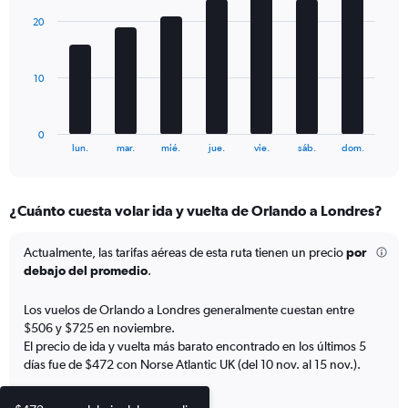
displaying
with
20
Number
7
bars.
of
flights.
The
Range:
10
chart
0
has
to
1
120.
0
X
End
lun.
mar.
mié.
jue.
vie.
sáb.
dom.
of
axis
interactive
displaying
chart
categories.
¿Cuánto cuesta volar ida y vuelta de Orlando a Londres?
Range:
7
categories.
Actualmente, las tarifas aéreas de esta ruta tienen un precio
por
The
debajo del promedio
.
chart
has
Los vuelos de Orlando a Londres generalmente cuestan entre
1
$506 y $725 en noviembre.
Y
El precio de ida y vuelta más barato encontrado en los últimos 5
axis
días fue de $472 con Norse Atlantic UK (del 10 nov. al 15 nov.).
displaying
values.
Range: