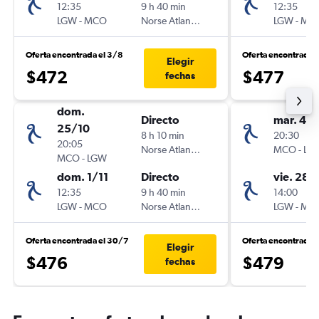
12:35
9 h 40 min
12:35
LGW
-
MCO
Norse Atlantic UK
LGW
-
MC
Oferta encontrada el 3/8
Oferta encontrada 
Elegir
$472
$477
fechas
dom.
Directo
mar. 4/
25/10
8 h 10 min
20:30
20:05
Norse Atlantic UK
MCO
-
LG
MCO
-
LGW
dom. 1/11
Directo
vie. 28/
12:35
9 h 40 min
14:00
LGW
-
MCO
Norse Atlantic UK
LGW
-
MC
Oferta encontrada el 30/7
Oferta encontrada 
Elegir
$476
$479
fechas