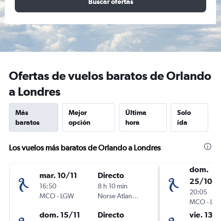
Buscar ofertas
Ofertas de vuelos baratos de Orlando
a Londres
Más
Mejor
Última
Solo
baratos
opción
hora
ida
Los vuelos más baratos de Orlando a Londres
dom.
mar. 10/11
Directo
25/10
16:50
8 h 10 min
20:05
MCO
-
LGW
Norse Atlantic UK
MCO
-
LG
dom. 15/11
Directo
vie. 13/1