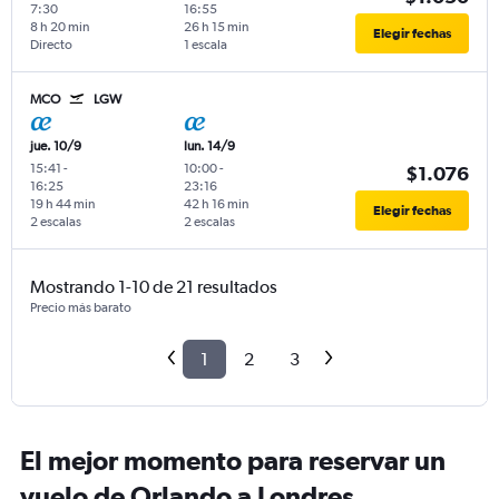
7:30
16:55
8 h 20 min
26 h 15 min
Elegir fechas
Directo
1 escala
MCO
LGW
jue. 10/9
lun. 14/9
15:41
-
10:00
-
$1.076
16:25
23:16
19 h 44 min
42 h 16 min
Elegir fechas
2 escalas
2 escalas
Mostrando 1-10 de 21 resultados
Precio más barato
1
2
3
El mejor momento para reservar un
vuelo de Orlando a Londres