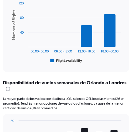
120
Y
Bar
Chart
axis
Number of flights
graphic.
chart
displaying
80
with
values.
6
Range:
bars.
0
40
to
The
1200.
chart
has
00:00 - 06:00
06:00 - 12:00
12:00 - 18:00
18:00 - 00:00
1
Flight availability
X
End
of
axis
interactive
displaying
chart
categories.
Disponibilidad de vuelos semanales de Orlando a Londres
Range:
6
categories.
La mayor parte de los vuelos con destino a LON salen de ORL los días viernes (26 en
The
promedio). Tendrás menos opciones de vuelos los días lunes, ya que sale la menor
chart
cantidad de vuelos (16 en promedio).
has
1
30
Y
Bar
Chart
axis
graphic.
chart