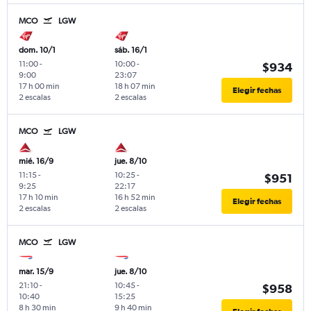
MCO
LGW
dom. 10/1
sáb. 16/1
11:00
-
10:00
-
$934
9:00
23:07
17 h 00 min
18 h 07 min
Elegir fechas
2 escalas
2 escalas
MCO
LGW
mié. 16/9
jue. 8/10
11:15
-
10:25
-
$951
9:25
22:17
17 h 10 min
16 h 52 min
Elegir fechas
2 escalas
2 escalas
MCO
LGW
mar. 15/9
jue. 8/10
21:10
-
10:45
-
$958
10:40
15:25
8 h 30 min
9 h 40 min