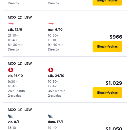
Elegir fechas
Directo
Directo
MCO
LGW
sáb. 12/9
mar. 6/10
21:10
-
10:30
-
$966
10:40
15:10
8 h 30 min
9 h 40 min
Elegir fechas
Directo
Directo
MCO
LGW
vie. 16/10
sáb. 24/10
9:30
-
10:50
-
$1.029
16:45
17:47
26 h 15 min
35 h 57 min
Elegir fechas
2 escalas
2 escalas
MCO
LGW
vie. 8/1
dom. 17/1
18:10
-
19:40
-
$1.050