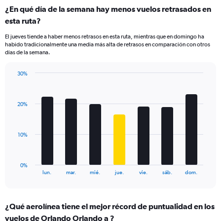
categories.
¿En qué día de la semana hay menos vuelos retrasados en
Range:
esta ruta?
4
categories.
El jueves tiende a haber menos retrasos en esta ruta, mientras que en domingo ha
The
habido tradicionalmente una media más alta de retrasos en comparación con otros
chart
días de la semana.
has
1
30%
Y
Bar
Chart
axis
graphic.
chart
displaying
with
values.
20%
7
Range:
bars.
0
to
The
10%
60.
chart
has
1
0%
X
End
lun.
mar.
mié.
jue.
vie.
sáb.
dom.
of
axis
interactive
displaying
chart
categories.
¿Qué aerolínea tiene el mejor récord de puntualidad en los
Range:
vuelos de Orlando Orlando a ?
7