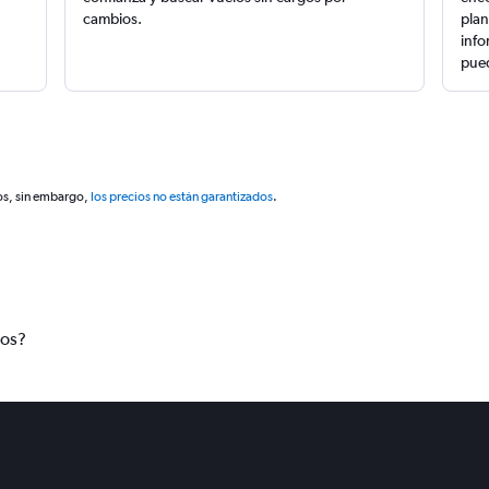
cambios.
plan
info
pued
os, sin embargo,
los precios no están garantizados
.
tos?