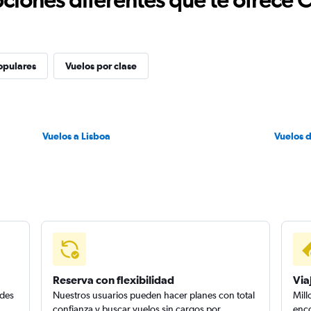
opulares
Vuelos por clase
Vuelos a Lisboa
Vuelos 
Reserva con flexibilidad
Via
edes
Nuestros usuarios pueden hacer planes con total
Mill
confianza y buscar vuelos sin cargos por
enco