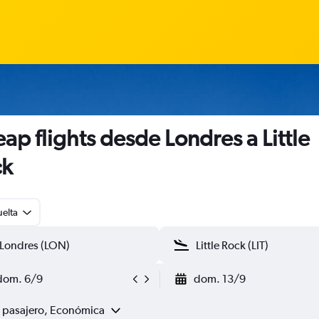
ap flights desde Londres a Little
ck
uelta
dom. 6/9
dom. 13/9
1 pasajero, Económica