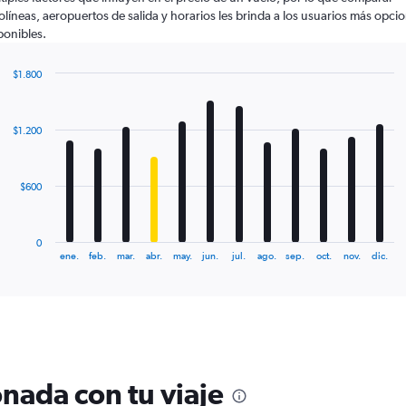
olíneas, aeropuertos de salida y horarios les brinda a los usuarios más opci
ponibles.
$1.800
Bar
Chart
graphic.
chart
with
$1.200
12
bars.
The
$600
chart
has
1
0
X
End
ene.
feb.
mar.
abr.
may.
jun.
jul.
ago.
sep.
oct.
nov.
dic.
of
axis
interactive
displaying
chart
categories.
Range:
12
categories.
The
nada con tu viaje
chart