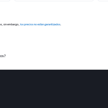
os, sin embargo,
los precios no están garantizados
.
tos?