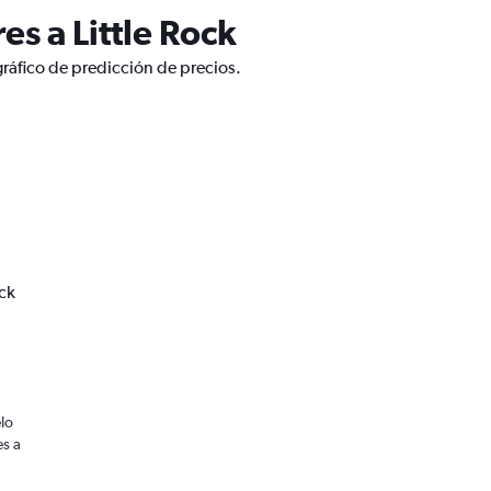
s a Little Rock
gráfico de predicción de precios.
ck
lo
es a