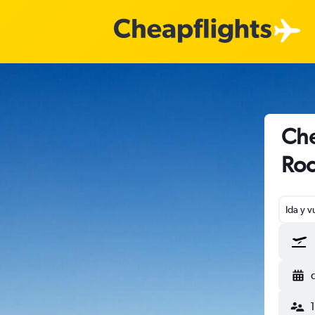
Che
Ro
Ida y v