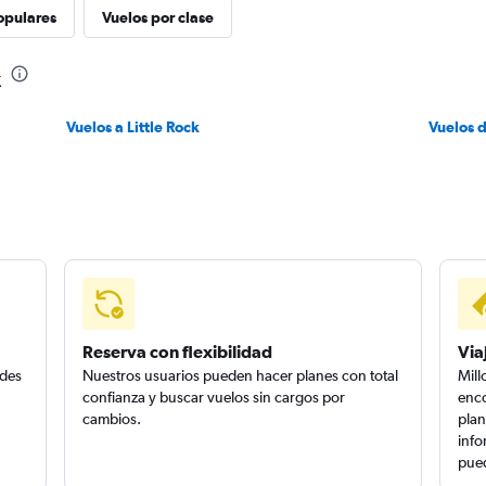
opulares
Vuelos por clase
k
Vuelos a Little Rock
Vuelos 
Reserva con flexibilidad
Via
edes
Nuestros usuarios pueden hacer planes con total
Mill
confianza y buscar vuelos sin cargos por
enco
cambios.
plan
info
pued