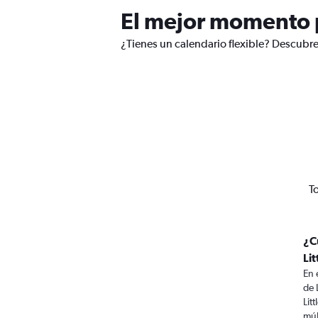
El mejor momento p
¿Tienes un calendario flexible? Descubre
T
¿C
Li
En 
de 
Lit
múl