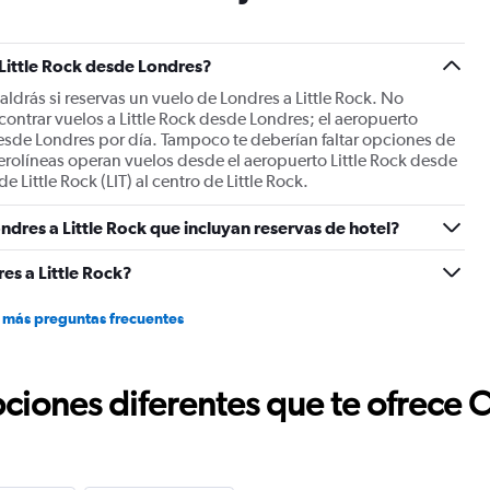
has
1
Y
 Little Rock desde Londres?
axis
displaying
 saldrás si reservas un vuelo de Londres a Little Rock. No
values.
contrar vuelos a Little Rock desde Londres; el aeropuerto
Range:
esde Londres por día. Tampoco te deberían faltar opciones de
0
 aerolíneas operan vuelos desde el aeropuerto Little Rock desde
to
 Little Rock (LIT) al centro de Little Rock.
1800.
ndres a Little Rock que incluyan reservas de hotel?
es a Little Rock?
 más preguntas frecuentes
ciones diferentes que te ofrece 