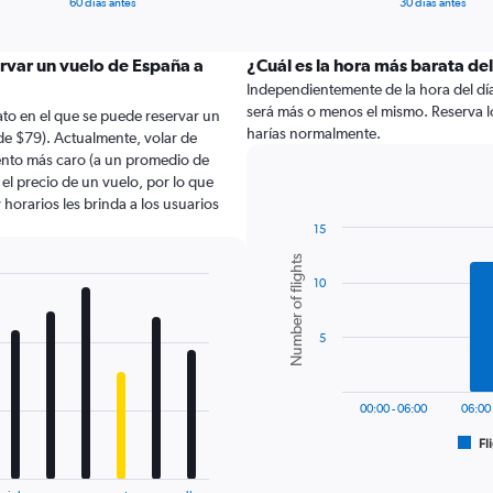
60 días antes
30 días antes
ervar un vuelo de España a
¿Cuál es la hora más barata del
Independientemente de la hora del día a
será más o menos el mismo. Reserva l
to en el que se puede reservar un
harías normalmente.
de $79). Actualmente, volar de
ento más caro (a un promedio de
 el precio de un vuelo, por lo que
horarios les brinda a los usuarios
15
Bar
Chart
Number of flights
graphic.
chart
10
with
6
bars.
5
The
chart
has
00:00 - 06:00
06:00 
1
Fl
X
End
of
axis
interactive
displaying
chart