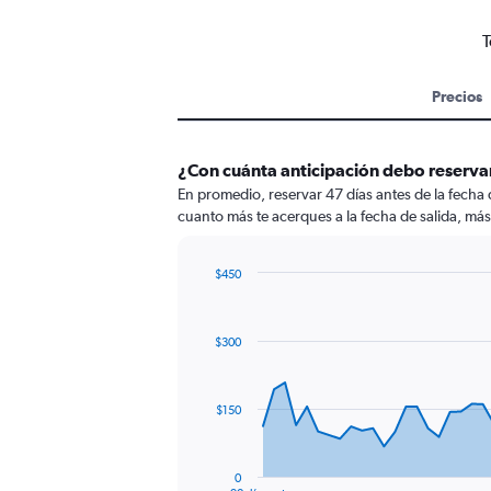
T
Precios
¿Con cuánta anticipación debo reserva
En promedio, reservar 47 días antes de la fecha
cuanto más te acerques a la fecha de salida, más
$450
Chart
Chart
graphic.
with
91
$300
data
points.
The
$150
chart
has
1
0
End