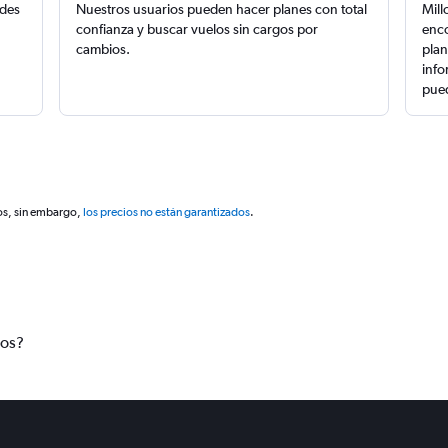
edes
Nuestros usuarios pueden hacer planes con total
Mill
confianza y buscar vuelos sin cargos por
enco
cambios.
plan
info
pued
os, sin embargo,
los precios no están garantizados
.
tos?