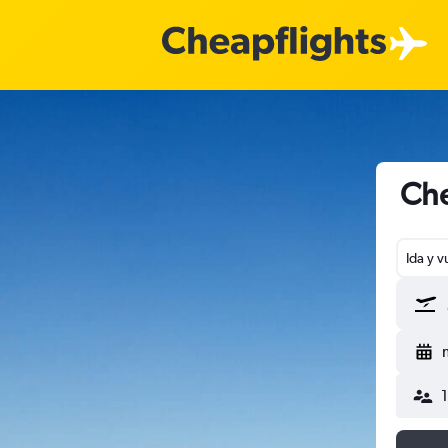
Che
Ida y v