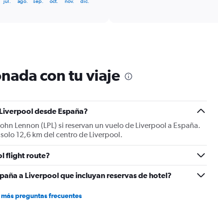
jul.
ago.
sep.
oct.
nov.
dic.
categories.
Range:
6
categories.
The
chart
has
nada con tu viaje
1
Y
axis
displaying
Number
a Liverpool desde España?
of
John Lennon (LPL) si reservan un vuelo de Liverpool a España.
flights.
 solo 12,6 km del centro de Liverpool.
Range:
0
l flight route?
to
15.
paña a Liverpool que incluyan reservas de hotel?
 más preguntas frecuentes