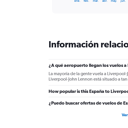
X
ene.
feb.
mar.
abr.
may.
jun.
of
axis
interactive
displaying
chart
categories.
Range:
12
categories.
The
Información relacio
chart
has
1
Y
¿A qué aeropuerto llegan los vuelos 
axis
displaying
La mayoría de la gente vuela a Liverpool-
values.
Liverpool-John Lennon está situado a tan
Range:
0
How popular is this España to Liverpoo
to
150.
¿Puedo buscar ofertas de vuelos de Es
Ver