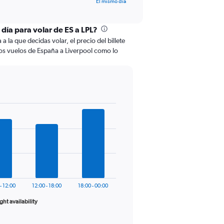
El mismo día
 día para volar de ES a LPL?
 la que decidas volar, el precio del billete
os vuelos de España a Liverpool como lo
- 12:00
12:00 - 18:00
18:00 - 00:00
ight availability