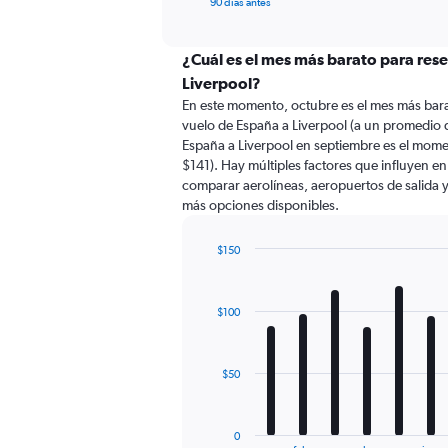
X
90 días antes
of
axis
interactive
displaying
chart
categories.
¿Cuál es el mes más barato para res
Range:
Liverpool?
91
En este momento, octubre es el mes más bara
categories.
vuelo de España a Liverpool (a un promedio 
The
España a Liverpool en septiembre es el mom
chart
$141). Hay múltiples factores que influyen en
has
comparar aerolíneas, aeropuertos de salida y 
1
más opciones disponibles.
Y
axis
displaying
$150
values.
Bar
Chart
Range:
graphic.
chart
with
0
$100
12
to
bars.
450.
The
$50
chart
has
1
0
End