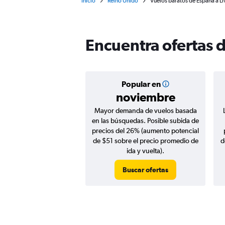
Inicio
Reino Unido
Vuelos baratos de España a L
Encuentra ofertas 
Popular en
noviembre
Mayor demanda de vuelos basada
en las búsquedas. Posible subida de
precios del 26% (aumento potencial
de $51 sobre el precio promedio de
d
ida y vuelta).
Buscar ofertas