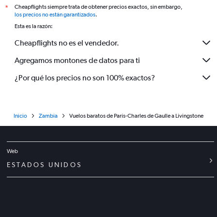
Cheapflights siempre trata de obtener precios exactos, sin embargo,
*
los precios no están garantizados
.
Esta es la razón:
Cheapflights no es el vendedor.
Agregamos montones de datos para ti
¿Por qué los precios no son 100% exactos?
Inicio
Zambia
Vuelos baratos de París-Charles de Gaulle a Livingstone
Web
ESTADOS UNIDOS