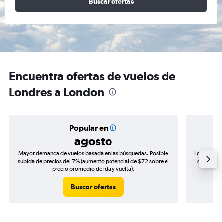
Buscar ofertas
Encuentra ofertas de vuelos de
Londres a London
Popular en
agosto
Mayor demanda de vuelos basada en las búsquedas. Posible
Los precio
subida de precios del 7% (aumento potencial de $72 sobre el
de precios
precio promedio de ida y vuelta).
Buscar ofertas