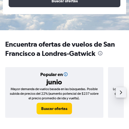
Buscar ofertas
Encuentra ofertas de vuelos de San
Francisco a Londres-Gatwick
Popular en
junio
Mayor demanda de vuelos basada en las búsquedas. Posible
Los precio
subida de precios del 22% (aumento potencial de $237 sobre
de precios
el precio promedio de ida y vuelta).
Buscar ofertas