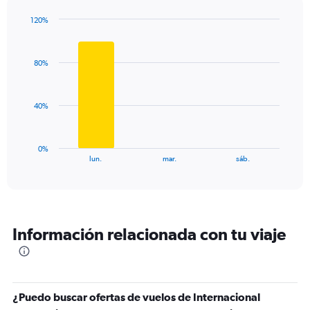
has
1
120%
Y
Bar
Chart
graphic.
chart
axis
with
displaying
80%
3
values.
bars.
Range:
0
The
40%
to
chart
120.
has
1
0%
X
End
lun.
mar.
sáb.
of
axis
interactive
displaying
chart
categories.
Range:
3
Información relacionada con tu viaje
categories.
The
chart
has
1
¿Puedo buscar ofertas de vuelos de Internacional
Y