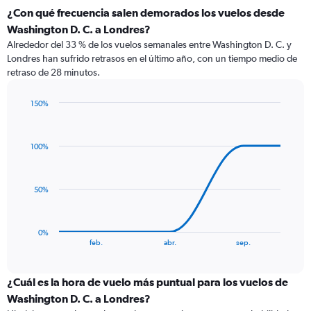
¿Con qué frecuencia salen demorados los vuelos desde
Washington D. C. a Londres?
Alrededor del 33 % de los vuelos semanales entre Washington D. C. y
Londres han sufrido retrasos en el último año, con un tiempo medio de
retraso de 28 minutos.
150%
Line
Chart
graphic.
chart
with
100%
5
data
points.
50%
The
chart
has
0%
1
End
feb.
abr.
sep.
of
X
interactive
axis
chart
displaying
¿Cuál es la hora de vuelo más puntual para los vuelos de
categories.
Washington D. C. a Londres?
Range: