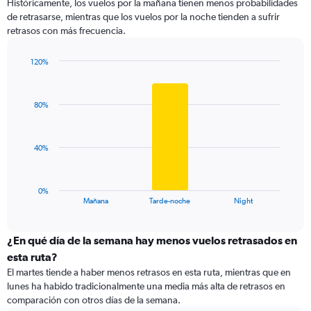
Históricamente, los vuelos por la mañana tienen menos probabilidades
5
de retrasarse, mientras que los vuelos por la noche tienden a sufrir
categories.
retrasos con más frecuencia.
The
chart
has
120%
1
Bar
Chart
Y
graphic.
chart
with
axis
80%
3
displaying
bars.
values.
Range:
The
40%
0
chart
to
has
150.
1
0%
X
End
Mañana
Tarde-noche
Night
of
axis
interactive
displaying
chart
categories.
¿En qué día de la semana hay menos vuelos retrasados en
Range:
esta ruta?
3
El martes tiende a haber menos retrasos en esta ruta, mientras que en
categories.
lunes ha habido tradicionalmente una media más alta de retrasos en
The
comparación con otros días de la semana.
chart