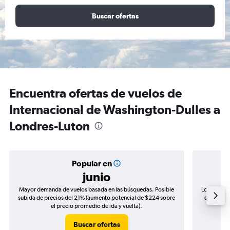
Buscar ofertas
Encuentra ofertas de vuelos de
Internacional de Washington-Dulles a
Londres-Luton
Popular en
junio
Mayor demanda de vuelos basada en las búsquedas. Posible
Los precio
subida de precios del 21% (aumento potencial de $224 sobre
de precios
el precio promedio de ida y vuelta).
Buscar ofertas