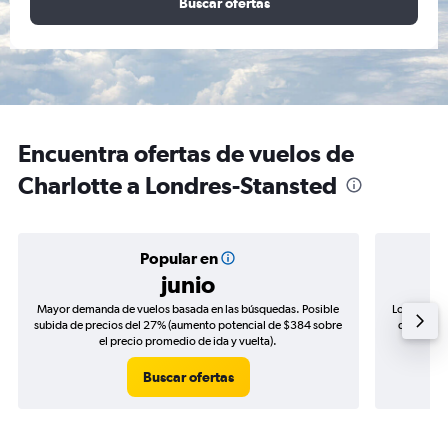
Buscar ofertas
Encuentra ofertas de vuelos de
Charlotte a Londres-Stansted
Popular en
junio
Mayor demanda de vuelos basada en las búsquedas. Posible
Los precio
subida de precios del 27% (aumento potencial de $384 sobre
de precios
el precio promedio de ida y vuelta).
Buscar ofertas