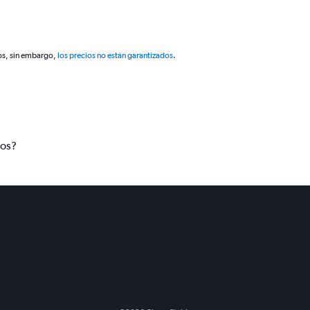
os, sin embargo,
los precios no están garantizados
.
tos?