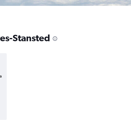
res-Stansted
a