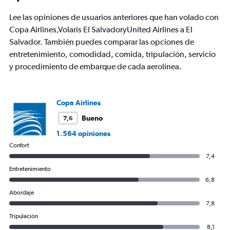
The
chart
Lee las opiniones de usuarios anteriores que han volado con
has
Copa Airlines,Volaris El SalvadoryUnited Airlines a El
1
Salvador. También puedes comparar las opciones de
Y
axis
entretenimiento, comodidad, comida, tripulación, servicio
displaying
y procedimiento de embarque de cada aerolínea.
values.
Range:
0
to
Copa Airlines
750.
Bueno
7,6
1.564 opiniones
Confort
7,4
Entretenimiento
6,8
Abordaje
7,8
Tripulación
8,1