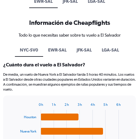
EWR-SAL
JFK-SAL
LGA-SAL
Información de Cheapflights
Todo lo que necesitas saber sobre tu vuelo a El Salvador
NYC-SV0
EWR-SAL
JFK-SAL
LGA-SAL
¿Cuánto dura el vuelo a El Salvador?
De media, un vuelo de Nueva York a El Salvador tarda 5 horas 40 minutos. Los vuelos
a El Salvador desde otras ciudades populares en Estados Unidos variarán en duración.
A continuación, se muestran algunos ejemplos de rutas populares y sus tiempos de
vuelo.
0 h
1 h
2 h
3 h
4 h
5 h
6 h
Bar
Chart
graphic.
chart
Houston
with
4
bars.
Nueva York