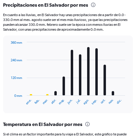
categories.
Precipitaciones en El Salvador por mes
Range:
6
En cuanto a las lluvias, en El Salvador hay unas precipitaciones de a partir de 0.0 -
categories.
330.0 mm al mes. agosto suele ser el mes más lluvioso, ya que las precipitaciones
The
pueden alcanzar 330.0 mm. febrero suele ser la época con menos lluvias en El
chart
Salvador, con unas precipitaciones de aproximadamente 0.0 mm.
has
1
360 mm
Y
Bar
Chart
axis
graphic.
chart
displaying
with
240 mm
12
values.
bars.
Range:
0
120 mm
The
to
chart
250.
has
0 mm
1
ene.
feb.
mar.
abr.
may.
jun.
jul.
ago.
sep.
oct.
nov.
dic.
X
End
of
axis
interactive
displaying
chart
categories.
Temperatura en El Salvador por mes
Range:
12
Si el clima es un factor importante para tu viaje a El Salvador, este gráfico te puede