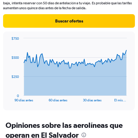
The
baja, intenta reservar con 50 días de antelación a tu viaje. Es probable que las tarifas
chart
aumenten unos quince días antes de la fecha de salida.
has
1
Buscar ofertas
Y
axis
displaying
$750
values.
Chart
Chart
Range:
graphic.
with
22
91
$500
to
data
points.
26.
The
$250
chart
has
1
0
X
End
90 días antes
60 días antes
30 días antes
El mis…
of
axis
interactive
displaying
chart
categories.
Range:
Opiniones sobre las aerolíneas que
91
operan en El Salvador
categories.