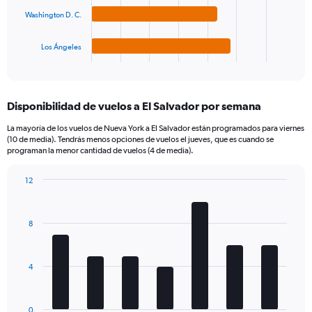
The
Washington D. C.
chart
has
1
Los Ángeles
X
End
of
axis
interactive
displaying
chart
categories.
Disponibilidad de vuelos a El Salvador por semana
Range:
4
La mayoría de los vuelos de Nueva York a El Salvador están programados para viernes
categories.
(10 de media). Tendrás menos opciones de vuelos el jueves, que es cuando se
The
programan la menor cantidad de vuelos (4 de media).
chart
has
12
1
Bar
Chart
Y
graphic.
chart
axis
with
8
7
displaying
bars.
values.
Range:
The
0
4
chart
to
has
360.
1
0