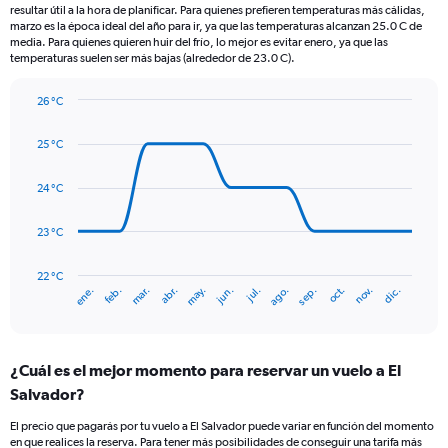
categories.
resultar útil a la hora de planificar. Para quienes prefieren temperaturas más cálidas,
The
marzo es la época ideal del año para ir, ya que las temperaturas alcanzan 25.0 C de
chart
media. Para quienes quieren huir del frío, lo mejor es evitar enero, ya que las
temperaturas suelen ser más bajas (alrededor de 23.0 C).
has
1
Y
26 °C
axis
Line
Chart
graphic.
displaying
chart
25 °C
with
values.
14
Range:
data
24 °C
0
points.
to
360.
23 °C
The
chart
has
22 °C
mar.
jun.
sep.
dic.
ene.
abr.
jul.
oct.
feb.
may.
ago.
nov.
1
End
of
X
interactive
axis
chart
displaying
¿Cuál es el mejor momento para reservar un vuelo a El
categories.
Range:
Salvador?
14
El precio que pagarás por tu vuelo a El Salvador puede variar en función del momento
categories.
en que realices la reserva. Para tener más posibilidades de conseguir una tarifa más