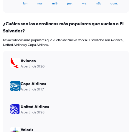
X
End
lun.
mar.
mié.
jue.
vie.
sáb.
dom.
of
axis
interactive
displaying
chart
categories.
¿Cuáles son las aerolíneas más populares que vuelan a El
Range:
Salvador?
7
categories.
Las aerolíneas más populares que vuelan de Nueva York a El Salvador son Avianca,
The
United Airlines y Copa Airlines.
chart
has
1
Avianca
Y
A partir de $120
axis
displaying
values.
Copa Airlines
Range:
A partir de $117
0
to
12.
United Airlines
A partir de $198
Volaris