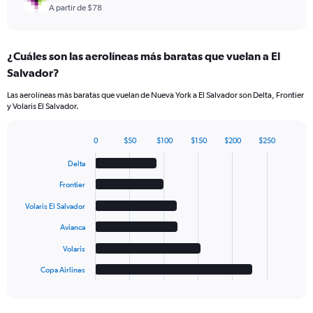
A partir de $78
¿Cuáles son las aerolíneas más baratas que vuelan a El
Salvador?
Las aerolíneas más baratas que vuelan de Nueva York a El Salvador son Delta, Frontier
y Volaris El Salvador.
0
$50
$100
$150
$200
$250
Bar
Chart
graphic.
chart
Delta
with
6
Frontier
bars.
Volaris El Salvador
The
Avianca
chart
has
Volaris
1
Copa Airlines
X
End
of
axis
interactive
displaying
chart