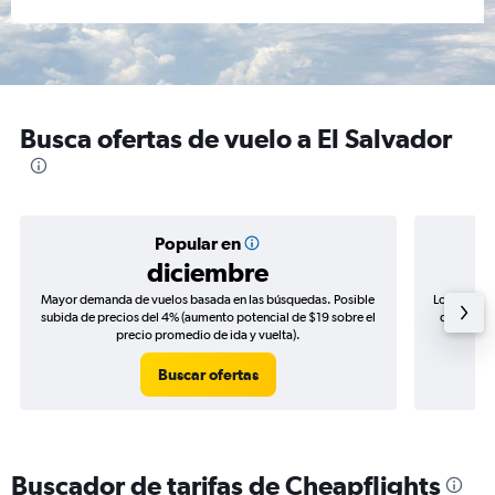
Busca ofertas de vuelo a El Salvador
Popular en
diciembre
Mayor demanda de vuelos basada en las búsquedas. Posible
Los precio
subida de precios del 4% (aumento potencial de $19 sobre el
de precios
precio promedio de ida y vuelta).
Buscar ofertas
Buscador de tarifas de Cheapflights