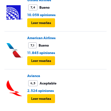
United Airlines
Bueno
7,4
10.059 opiniones
Leer reseñas
American Airlines
Bueno
7,1
11.845 opiniones
Leer reseñas
Avianca
Aceptable
6,5
2.524 opiniones
Leer reseñas