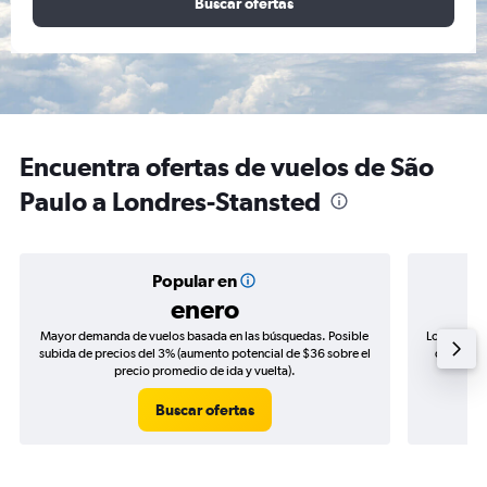
Buscar ofertas
Encuentra ofertas de vuelos de São
Paulo a Londres-Stansted
Popular en
enero
Mayor demanda de vuelos basada en las búsquedas. Posible
Los precio
subida de precios del 3% (aumento potencial de $36 sobre el
de precio
precio promedio de ida y vuelta).
Buscar ofertas