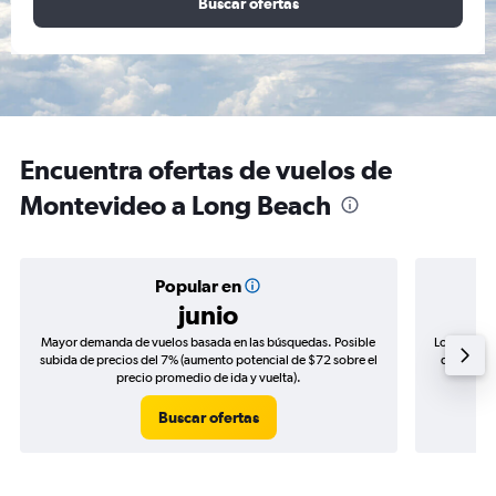
Buscar ofertas
Encuentra ofertas de vuelos de
Montevideo a Long Beach
Popular en
junio
Mayor demanda de vuelos basada en las búsquedas. Posible
Los precio
subida de precios del 7% (aumento potencial de $72 sobre el
de precios
precio promedio de ida y vuelta).
Buscar ofertas