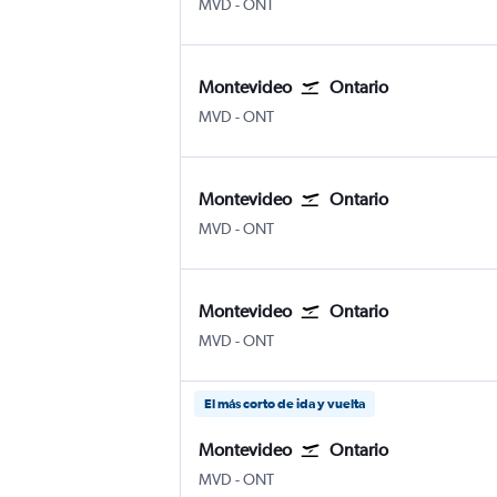
Montevideo Internacional de Carrasco
Ontario
MVD
-
ONT
Montevideo
Ontario
Montevideo Internacional de Carrasco
Ontario
MVD
-
ONT
Montevideo
Ontario
Montevideo Internacional de Carrasco
Ontario
MVD
-
ONT
Montevideo
Ontario
Montevideo Internacional de Carrasco
Ontario
MVD
-
ONT
El más corto de ida y vuelta
Montevideo
Ontario
Montevideo Internacional de Carrasco
Ontario
MVD
-
ONT