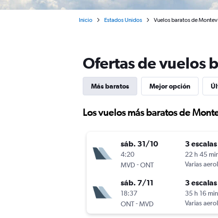
Inicio
Estados Unidos
Vuelos baratos de Montevi
Ofertas de vuelos 
Más baratos
Mejor opción
Úl
Los vuelos más baratos de Mont
sáb. 31/10
3 escalas
4:20
22 h 45 mi
-
Varias aero
MVD
ONT
sáb. 7/11
3 escalas
18:37
35 h 16 mi
-
Varias aero
ONT
MVD