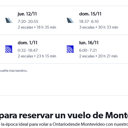
jue. 12/11
dom. 15/11
7:20
-
20:55
18:37
-
6:10
2 escalas
18 h 35 min
3 escalas
30 h 33 min
dom. 1/11
lun. 16/11
0:32
-
18:47
6:00
-
7:21
2 escalas
23 h 15 min
2 escalas
20 h 21 min
 vuelta más baratos.
ara reservar un vuelo de Mont
 la época ideal para volar a Ontariodesde Montevideo con nuestro