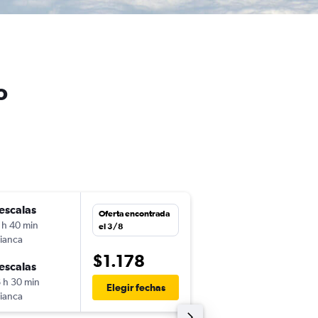
o
escalas
jue. 3/9
Oferta encontrada
 h 40 min
7:05
el 3/8
ianca
-
MVD
ONT
$1.178
escalas
jue. 10/9
 h 30 min
23:35
Elegir fechas
ianca
-
ONT
MVD