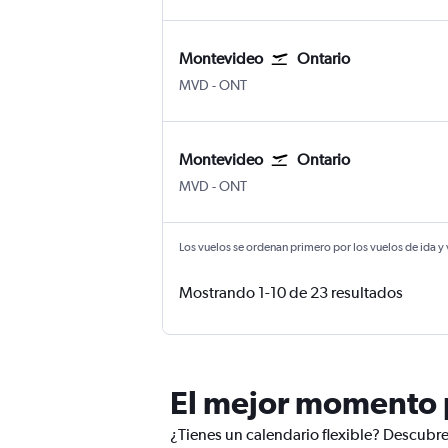
Montevideo
Ontario
Montevideo Internacional de Carrasco
Ontario
MVD
-
ONT
Montevideo
Ontario
Montevideo Internacional de Carrasco
Ontario
MVD
-
ONT
Los vuelos se ordenan primero por los vuelos de ida y
Mostrando 1-10 de 23 resultados
El mejor momento p
¿Tienes un calendario flexible? Descubre