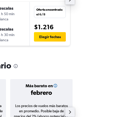
escalas
sáb. 31/10
Oferta encontrada
 h 50 min
7:20
el 6/8
ianca
-
MVD
ONT
$1.216
escalas
jue. 5/11
 h 30 min
22:30
Elegir fechas
ianca
-
ONT
MVD
rio
Más barato en
Precio prom
febrero
$980
a
Los precios de vuelos más baratos
Promedio de vuelos de 
de
en promedio. Posible baja de
en agosto 20
l
precios del 2% (ahorro potencial de