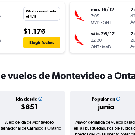
mié. 16/12
2 
Oferta encontrada
n
7:05
42
el 4/8
-
Av
MVD
ONT
$1.176
sáb. 26/12
2 
n
22:30
26
Elegir fechas
-
Av
ONT
MVD
de vuelos de Montevideo a Onta
Ida desde
Popular en
$851
junio
Vuelo de ida de Montevideo
Mayor demanda de vuelos basad
nternacional de Carrasco a Ontario
en las búsquedas. Posible subida 
precios del 7% (aumento potencia