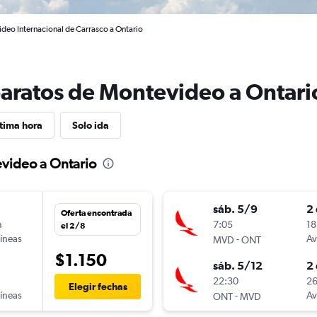
deo Internacional de Carrasco a Ontario
baratos de Montevideo a Ontari
tima hora
Solo ida
evideo a Ontario
sáb. 5/9
2 
Oferta encontrada
n
7:05
18
el 2/8
líneas
-
Av
MVD
ONT
$1.150
sáb. 5/12
2 
n
22:30
26
Elegir fechas
líneas
-
Av
ONT
MVD