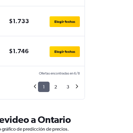
$1.733
Elegir fechas
$1.746
Elegir fechas
Ofertas encontradas en 6/8
1
2
3
evideo a Ontario
 gráfico de predicción de precios.