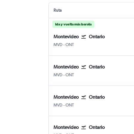
Ruta
Ida y vuelta más barata
Montevideo
Ontario
Montevideo Internacional de Carrasco
Ontario
MVD
-
ONT
Montevideo
Ontario
Montevideo Internacional de Carrasco
Ontario
MVD
-
ONT
Montevideo
Ontario
Montevideo Internacional de Carrasco
Ontario
MVD
-
ONT
Montevideo
Ontario