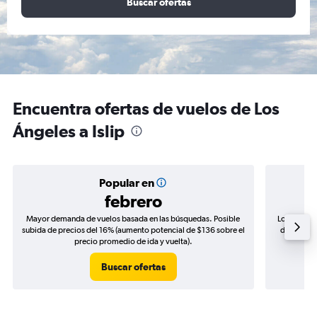
Buscar ofertas
Encuentra ofertas de vuelos de Los
Ángeles a Islip
Popular en
febrero
Mayor demanda de vuelos basada en las búsquedas. Posible
Los precio
subida de precios del 16% (aumento potencial de $136 sobre el
de precios
precio promedio de ida y vuelta).
Buscar ofertas