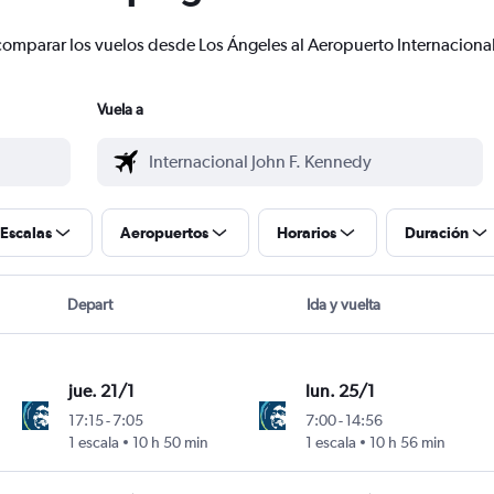
 y comparar los vuelos desde Los Ángeles al Aeropuerto Internacio
Vuela a
Escalas
Aeropuertos
Horarios
Duración
Depart
Ida y vuelta
jue. 21/1
lun. 25/1
17:15
-
7:05
7:00
-
14:56
1 escala
10 h 50 min
1 escala
10 h 56 min