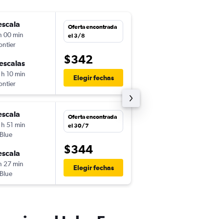
escala
mar. 29/9
Oferta encontrada
h 00 min
22:20
el 3/8
ontier
LAX
-
JFK
$342
escalas
mié. 30/9
 h 10 min
15:15
Elegir fechas
ontier
JFK
-
LAX
escala
lun. 28/9
Oferta encontrada
 h 51 min
22:20
el 30/7
tBlue
LAX
-
JFK
$344
escala
mar. 29/9
h 27 min
16:24
Elegir fechas
tBlue
JFK
-
LAX