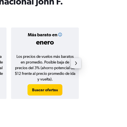
nacional John F.
Más barato en
Precio prom
enero
$385
a
Los precios de vuelos más baratos
Promedio de vuelos de 
de
en promedio. Posible baja de
en agosto 20
al
precios del 3% (ahorro potencial de
de
$12 frente al precio promedio de ida
y vuelta).
Buscar ofertas
Buscar ofert