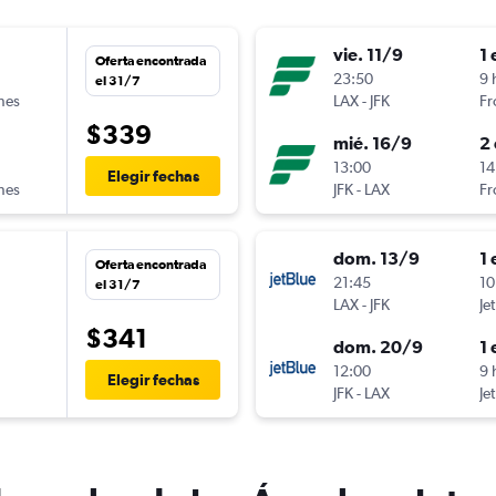
vie. 11/9
1 
Oferta encontrada
23:50
9 
el 31/7
ines
LAX
-
JFK
Fr
$339
mié. 16/9
2 
13:00
14
Elegir fechas
ines
JFK
-
LAX
Fr
dom. 13/9
1 
Oferta encontrada
n
21:45
10
el 31/7
LAX
-
JFK
Je
$341
dom. 20/9
1 
12:00
9 
Elegir fechas
JFK
-
LAX
Je