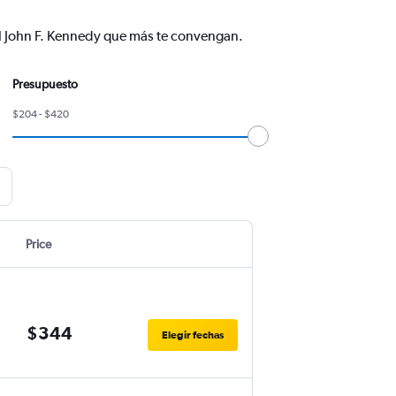
nal John F. Kennedy que más te convengan.
Presupuesto
$204 - $420
Price
$344
Elegir fechas