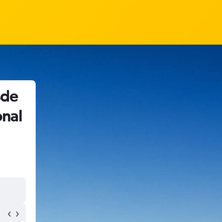
sde
onal