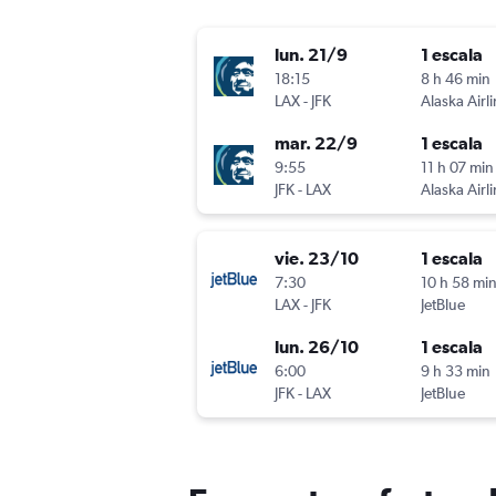
lun. 21/9
1 escala
18:15
8 h 46 min
LAX
-
JFK
Alaska Airl
mar. 22/9
1 escala
9:55
11 h 07 min
JFK
-
LAX
Alaska Airl
vie. 23/10
1 escala
7:30
10 h 58 mi
LAX
-
JFK
JetBlue
lun. 26/10
1 escala
6:00
9 h 33 min
JFK
-
LAX
JetBlue