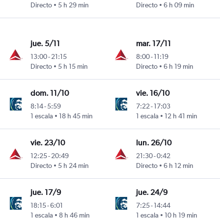
Directo
5 h 29 min
Directo
6 h 09 min
jue. 5/11
mar. 17/11
13:00
-
21:15
8:00
-
11:19
Directo
5 h 15 min
Directo
6 h 19 min
dom. 11/10
vie. 16/10
8:14
-
5:59
7:22
-
17:03
1 escala
18 h 45 min
1 escala
12 h 41 min
vie. 23/10
lun. 26/10
12:25
-
20:49
21:30
-
0:42
Directo
5 h 24 min
Directo
6 h 12 min
jue. 17/9
jue. 24/9
18:15
-
6:01
7:25
-
14:44
1 escala
8 h 46 min
1 escala
10 h 19 min