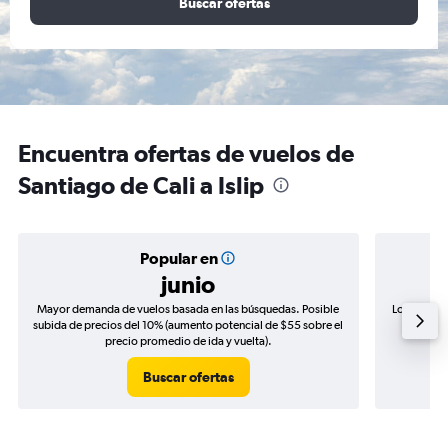
Buscar ofertas
Encuentra ofertas de vuelos de
Santiago de Cali a Islip
Popular en
junio
Mayor demanda de vuelos basada en las búsquedas. Posible
Los precio
subida de precios del 10% (aumento potencial de $55 sobre el
de precio
precio promedio de ida y vuelta).
Buscar ofertas