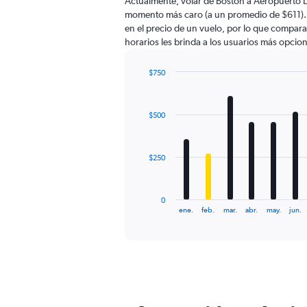
Actualmente, volar de Boston a Aeropuerto Da
momento más caro (a un promedio de $611). H
en el precio de un vuelo, por lo que compara
horarios les brinda a los usuarios más opcio
$750
Bar
Chart
graphic.
chart
with
$500
12
bars.
The
$250
chart
has
1
0
X
End
ene.
feb.
mar.
abr.
may.
jun.
of
axis
interactive
displaying
chart
categories.
Range:
12
categories.
The