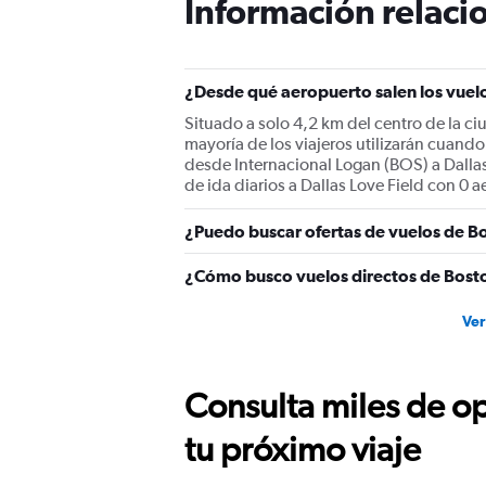
Información relacio
chart
has
1
Y
¿Desde qué aeropuerto salen los vuelo
axis
displaying
Situado a solo 4,2 km del centro de la ci
values.
mayoría de los viajeros utilizarán cuand
Range:
desde Internacional Logan (BOS) a Dallas 
0
de ida diarios a Dallas Love Field con 0 a
to
750.
¿Puedo buscar ofertas de vuelos de Bo
¿Cómo busco vuelos directos de Bosto
Ver
Consulta miles de op
tu próximo viaje