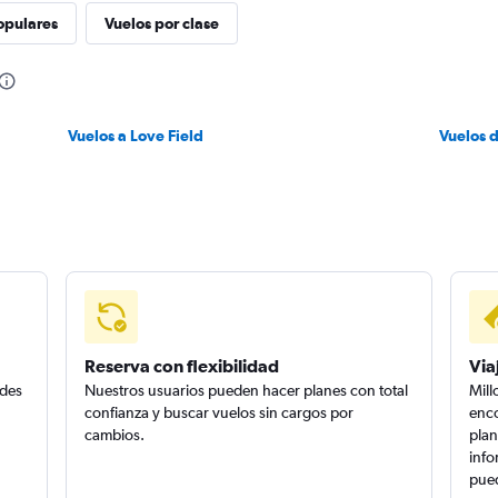
opulares
Vuelos por clase
Vuelos a Love Field
Vuelos 
Reserva con flexibilidad
Via
edes
Nuestros usuarios pueden hacer planes con total
Mill
confianza y buscar vuelos sin cargos por
enco
cambios.
plan
info
pued