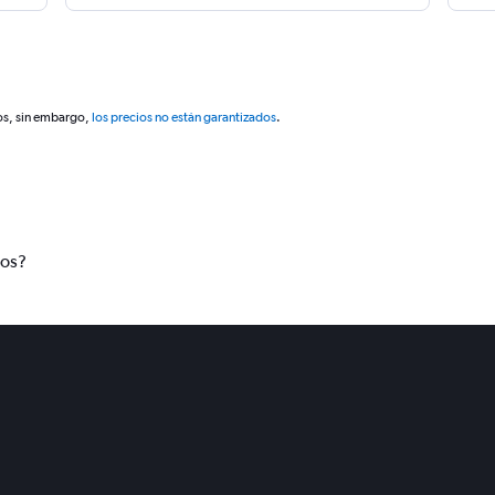
os, sin embargo,
los precios no están garantizados
.
tos?