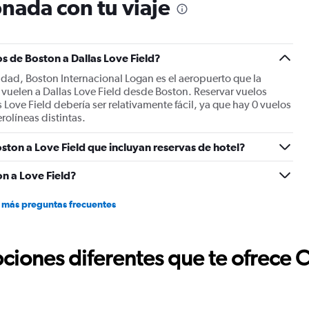
nada con tu viaje
1
Y
axis
displaying
Number
s de Boston a Dallas Love Field?
of
udad, Boston Internacional Logan es el aeropuerto que la
flights.
o vuelen a Dallas Love Field desde Boston. Reservar vuelos
Range:
Love Field debería ser relativamente fácil, ya que hay 0 vuelos
0
erolíneas distintas.
to
3.6.
ston a Love Field que incluyan reservas de hotel?
n a Love Field?
 más preguntas frecuentes
ciones diferentes que te ofrece 