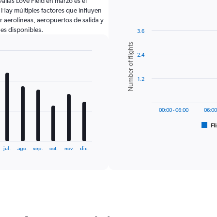
llas Love Field en marzo es el
ay múltiples factores que influyen
r aerolíneas, aeropuertos de salida y
nes disponibles.
3.6
Bar
Chart
Number of flights
graphic.
chart
2.4
with
6
bars.
1.2
The
chart
has
00:00 - 06:00
06:00
1
Fl
X
End
of
axis
interactive
displaying
chart
jul.
ago.
sep.
oct.
nov.
dic.
categories.
Range:
6
categories.
The
chart
has