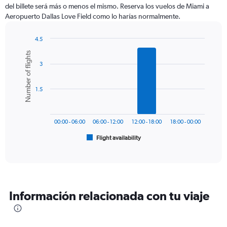
categories.
del billete será más o menos el mismo. Reserva los vuelos de Miami a
The
Aeropuerto Dallas Love Field como lo harías normalmente.
chart
has
1
4.5
Y
Bar
Chart
Number of flights
graphic.
chart
axis
3
with
displaying
6
values.
bars.
Range:
1.5
0
The
to
chart
900.
has
00:00 - 06:00
06:00 - 12:00
12:00 - 18:00
18:00 - 00:00
1
Flight availability
X
End
of
axis
interactive
displaying
chart
categories.
Range:
6
Información relacionada con tu viaje
categories.
The
chart
has