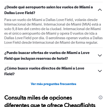
1
¿Desde qué aeropuerto salen los vuelos de Miami a
Y
Dallas Love Field?
axis
displaying
Para un vuelo de Miami a Dallas Love Field, volarás desde
Number
Internacional de Miami. Internacional de Miami (MIA) está a
of
solo 9,8 km del centro de la ciudad. Internacional de Miami
flights.
es el único aeropuerto de Miami y opera 0 vuelos de ida a
Range:
Dallas Love Field por día. 0 aerolíneas operan vuelos a Dallas
0
Love Field desde Internacional de Miami de forma regular.
to
4.5.
¿Puedo buscar ofertas de vuelos de Miami a Love
Field que incluyan reservas de hotel?
¿Cómo busco vuelos directos de Miami a Love
Field?
Ver más preguntas frecuentes
Consulta miles de opciones
diferentes que te ofrece Cheapflights