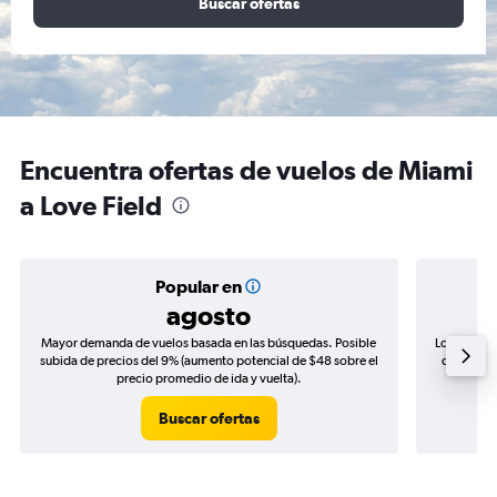
Buscar ofertas
Encuentra ofertas de vuelos de Miami
a Love Field
Popular en
agosto
Mayor demanda de vuelos basada en las búsquedas. Posible
Los precio
subida de precios del 9% (aumento potencial de $48 sobre el
de precios
precio promedio de ida y vuelta).
Buscar ofertas