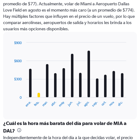
promedio de $77). Actualmente, volar de Miami a Aeropuerto Dallas
Love Field en agosto es el momento más caro (a un promedio de $774).
Hay múltiples factores que influyen en el precio de un vuelo, por lo que
comparar aerolíneas, aeropuertos de salida y horarios les brinda a los
usuarios más opciones disponibles.
$900
Bar
Chart
graphic.
chart
with
$600
12
bars.
$300
The
chart
has
0
1
ene.
abr.
jul.
oct.
mar.
jun.
sep.
dic.
feb.
may.
ago.
nov.
X
End
of
axis
interactive
displaying
chart
categories.
¿Cuál es la hora más barata del día para volar de MIA a
Range:
DAL?
12
Independientemente de la hora del día a la que decidas volar, el precio