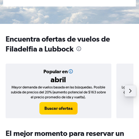
Encuentra ofertas de vuelos de
Filadelfia a Lubbock
Popular en
abril
Mayor demanda de vuelos basada en las búsquedas. Posible
Los precio
subida de precios del 20% (aumento potencial de $163 sobre
de precios
el precio promedio de ida y vuelta).
Buscar ofertas
El mejor momento para reservar un