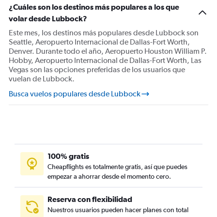
Vuelos desde El Paso
¿Cuáles son los destinos más populares a los que
volar desde Lubbock?
Vuelos desde Carlsbad
Vuelos desde Harlingen
Este mes, los destinos más populares desde Lubbock son
Seattle, Aeropuerto Internacional de Dallas-Fort Worth,
Vuelos desde Tyler
Denver. Durante todo el año, Aeropuerto Houston William P.
Vuelos desde San Antonio
Hobby, Aeropuerto Internacional de Dallas-Fort Worth, Las
Vegas son las opciones preferidas de los usuarios que
Vuelos desde Wichita Falls
vuelan de Lubbock.
Vuelos desde Texarkana
Busca vuelos populares desde Lubbock
Vuelos desde Victoria
100% gratis
Cheapflights es totalmente gratis, así que puedes
empezar a ahorrar desde el momento cero.
Reserva con flexibilidad
Nuestros usuarios pueden hacer planes con total