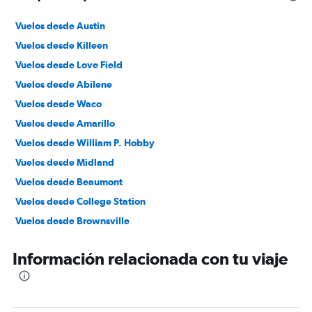
Vuelos desde Austin
Vuelos desde Killeen
Vuelos desde Love Field
Vuelos desde Abilene
Vuelos desde Waco
Vuelos desde Amarillo
Vuelos desde William P. Hobby
Vuelos desde Midland
Vuelos desde Beaumont
Vuelos desde College Station
Vuelos desde Brownsville
Vuelos desde George Bush Intcntl
Información relacionada con tu viaje
Vuelos desde Laredo
Vuelos desde Corpus Christi
Vuelos desde McAllen