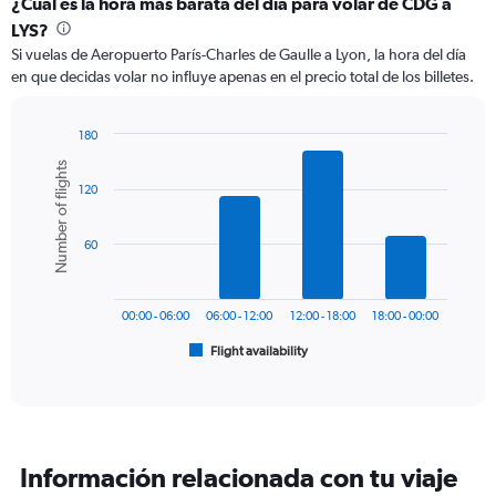
categories.
¿Cuál es la hora más barata del día para volar de CDG a
Range:
LYS?
12
Si vuelas de Aeropuerto París-Charles de Gaulle a Lyon, la hora del día
categories.
en que decidas volar no influye apenas en el precio total de los billetes.
The
chart
has
180
1
Bar
Chart
Number of flights
Y
graphic.
chart
axis
120
with
6
displaying
bars.
values.
60
Range:
The
0
chart
to
has
300.
00:00 - 06:00
06:00 - 12:00
12:00 - 18:00
18:00 - 00:00
1
Flight availability
X
End
of
axis
interactive
displaying
chart
categories.
Range:
6
Información relacionada con tu viaje
categories.