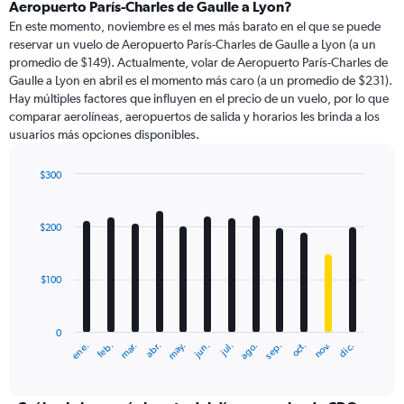
Range:
Aeropuerto París-Charles de Gaulle a Lyon?
91
En este momento, noviembre es el mes más barato en el que se puede
categories.
reservar un vuelo de Aeropuerto París-Charles de Gaulle a Lyon (a un
The
promedio de $149). Actualmente, volar de Aeropuerto París-Charles de
chart
Gaulle a Lyon en abril es el momento más caro (a un promedio de $231).
has
Hay múltiples factores que influyen en el precio de un vuelo, por lo que
1
comparar aerolíneas, aeropuertos de salida y horarios les brinda a los
Y
usuarios más opciones disponibles.
axis
displaying
values.
$300
Range:
Bar
Chart
0
graphic.
chart
with
to
$200
12
750.
bars.
$100
The
chart
has
0
1
ene.
feb.
mar.
abr.
may.
jun.
jul.
ago.
sep.
oct.
nov.
dic.
X
End
of
axis
interactive
displaying
chart