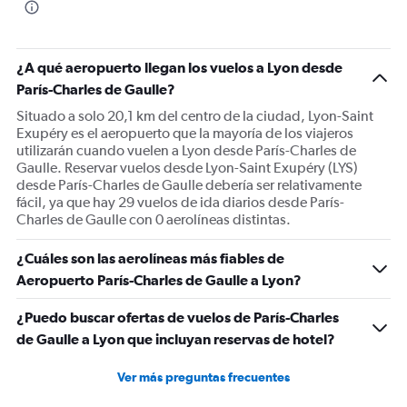
The
chart
has
1
¿A qué aeropuerto llegan los vuelos a Lyon desde
Y
París-Charles de Gaulle?
axis
displaying
Situado a solo 20,1 km del centro de la ciudad, Lyon-Saint
Number
Exupéry es el aeropuerto que la mayoría de los viajeros
of
utilizarán cuando vuelen a Lyon desde París-Charles de
flights.
Gaulle. Reservar vuelos desde Lyon-Saint Exupéry (LYS)
Range:
desde París-Charles de Gaulle debería ser relativamente
0
fácil, ya que hay 29 vuelos de ida diarios desde París-
to
Charles de Gaulle con 0 aerolíneas distintas.
180.
¿Cuáles son las aerolíneas más fiables de
Aeropuerto París-Charles de Gaulle a Lyon?
¿Puedo buscar ofertas de vuelos de París-Charles
de Gaulle a Lyon que incluyan reservas de hotel?
Ver más preguntas frecuentes