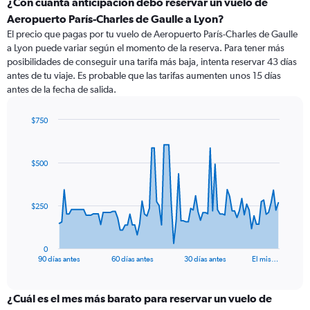
¿Con cuánta anticipación debo reservar un vuelo de
Aeropuerto París-Charles de Gaulle a Lyon?
El precio que pagas por tu vuelo de Aeropuerto París-Charles de Gaulle
a Lyon puede variar según el momento de la reserva. Para tener más
posibilidades de conseguir una tarifa más baja, intenta reservar 43 días
antes de tu viaje. Es probable que las tarifas aumenten unos 15 días
antes de la fecha de salida.
$750
Chart
Chart
graphic.
with
91
$500
data
points.
The
$250
chart
has
1
0
X
End
90 días antes
60 días antes
30 días antes
El mis…
of
axis
interactive
displaying
chart
categories.
¿Cuál es el mes más barato para reservar un vuelo de