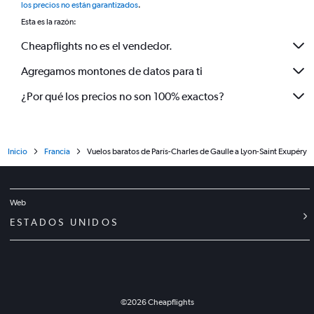
los precios no están garantizados
.
Esta es la razón:
Cheapflights no es el vendedor.
Agregamos montones de datos para ti
¿Por qué los precios no son 100% exactos?
Inicio
Francia
Vuelos baratos de París-Charles de Gaulle a Lyon-Saint Exupéry
Web
ESTADOS UNIDOS
©
2026
Cheapflights