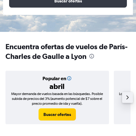
Buscar ofertas
Encuentra ofertas de vuelos de París-
Charles de Gaulle a Lyon
Popular en
abril
Mayor demanda de vuelos basada en las búsquedas. Posible
Los precio
subida de precios del 3% (aumento potencial de $7 sobre el
de precio
precio promedio de ida y vuelta).
Buscar ofertas