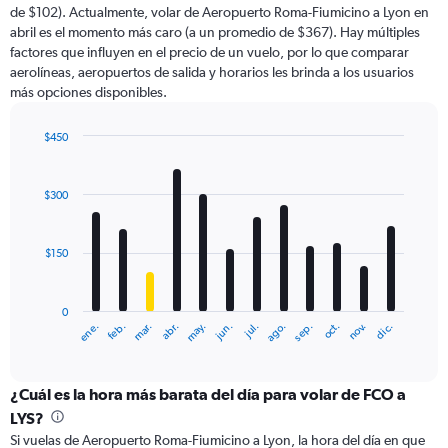
de $102). Actualmente, volar de Aeropuerto Roma-Fiumicino a Lyon en
abril es el momento más caro (a un promedio de $367). Hay múltiples
factores que influyen en el precio de un vuelo, por lo que comparar
aerolíneas, aeropuertos de salida y horarios les brinda a los usuarios
más opciones disponibles.
$450
Bar
Chart
graphic.
chart
with
$300
12
bars.
$150
The
chart
has
0
1
ene.
feb.
mar.
abr.
may.
jun.
jul.
ago.
sep.
oct.
nov.
dic.
X
End
of
axis
interactive
displaying
chart
categories.
¿Cuál es la hora más barata del día para volar de FCO a
Range:
LYS?
12
Si vuelas de Aeropuerto Roma-Fiumicino a Lyon, la hora del día en que