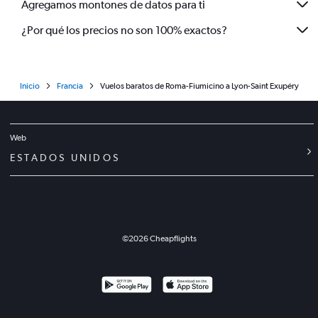
Agregamos montones de datos para ti
¿Por qué los precios no son 100% exactos?
Inicio
Francia
Vuelos baratos de Roma-Fiumicino a Lyon-Saint Exupéry
Web
ESTADOS UNIDOS
©
2026
Cheapflights