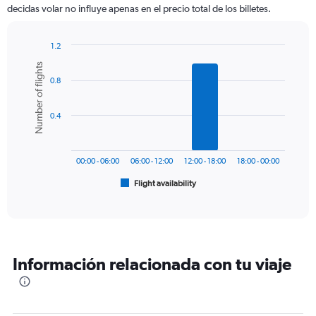
categories.
decidas volar no influye apenas en el precio total de los billetes.
The
chart
has
1.2
1
Bar
Chart
Number of flights
Y
graphic.
chart
axis
0.8
with
6
displaying
bars.
values.
0.4
Range:
The
0
chart
to
has
450.
00:00 - 06:00
06:00 - 12:00
12:00 - 18:00
18:00 - 00:00
1
Flight availability
X
End
of
axis
interactive
displaying
chart
categories.
Range:
6
Información relacionada con tu viaje
categories.
The
chart
has