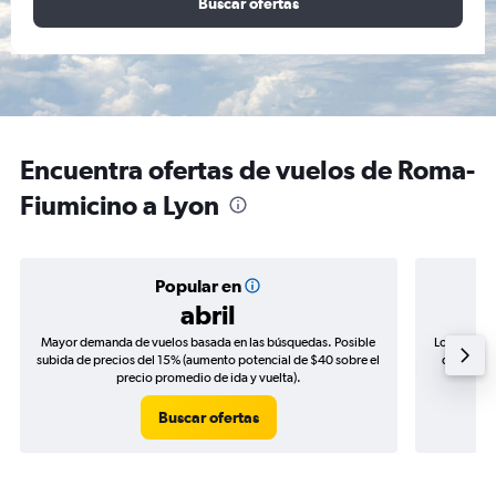
Buscar ofertas
Encuentra ofertas de vuelos de Roma-
Fiumicino a Lyon
Popular en
abril
Mayor demanda de vuelos basada en las búsquedas. Posible
Los precio
subida de precios del 15% (aumento potencial de $40 sobre el
de precio
precio promedio de ida y vuelta).
Buscar ofertas