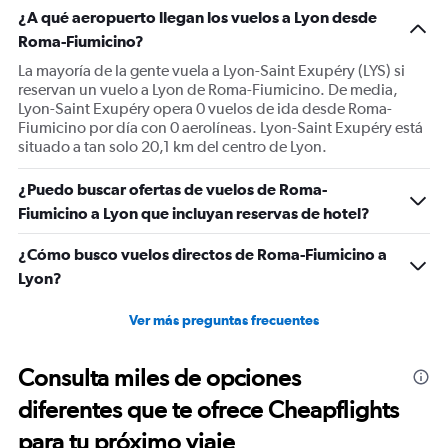
1
¿A qué aeropuerto llegan los vuelos a Lyon desde
Y
Roma-Fiumicino?
axis
displaying
La mayoría de la gente vuela a Lyon-Saint Exupéry (LYS) si
Number
reservan un vuelo a Lyon de Roma-Fiumicino. De media,
of
Lyon-Saint Exupéry opera 0 vuelos de ida desde Roma-
flights.
Fiumicino por día con 0 aerolíneas. Lyon-Saint Exupéry está
Range:
situado a tan solo 20,1 km del centro de Lyon.
0
to
¿Puedo buscar ofertas de vuelos de Roma-
1.2.
Fiumicino a Lyon que incluyan reservas de hotel?
¿Cómo busco vuelos directos de Roma-Fiumicino a
Lyon?
Ver más preguntas frecuentes
Consulta miles de opciones
diferentes que te ofrece Cheapflights
para tu próximo viaje