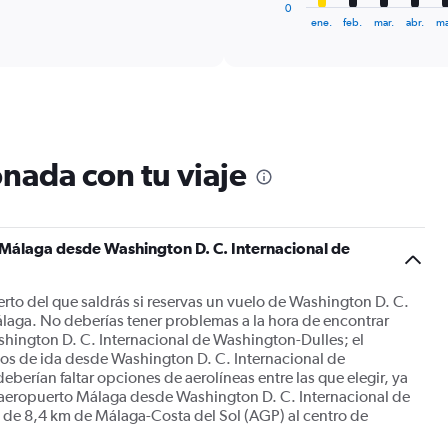
1
0
X
End
ene.
feb.
mar.
abr.
ma
of
axis
interactive
displaying
chart
categories.
Range:
12
categories.
The
nada con tu viaje
chart
has
1
Y
 Málaga desde Washington D. C. Internacional de
axis
displaying
values.
rto del que saldrás si reservas un vuelo de Washington D. C.
Range:
laga. No deberías tener problemas a la hora de encontrar
0
hington D. C. Internacional de Washington-Dulles; el
to
os de ida desde Washington D. C. Internacional de
1200.
berían faltar opciones de aerolíneas entre las que elegir, ya
 aeropuerto Málaga desde Washington D. C. Internacional de
 de 8,4 km de Málaga-Costa del Sol (AGP) al centro de