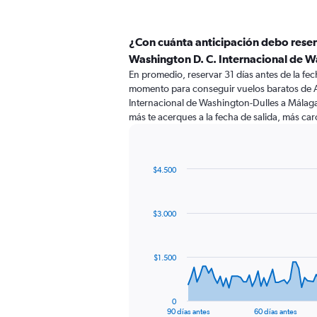
¿Con cuánta anticipación debo rese
Washington D. C. Internacional de 
En promedio, reservar 31 días antes de la fech
momento para conseguir vuelos baratos de 
Internacional de Washington-Dulles a Málaga
más te acerques a la fecha de salida, más caro
$4.500
Chart
Chart
graphic.
with
91
$3.000
data
points.
The
$1.500
chart
has
1
0
X
End
90 días antes
60 días antes