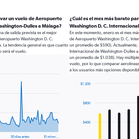
rvar un vuelo de Aeropuerto
¿Cuál es el mes más barato pa
Washington-Dulles a Málaga?
Washington D. C. Internaciona
a de salida prevista es el mejor
En este momento, enero es el mes más
Aeropuerto Washington D. C.
de Aeropuerto Washington D. C. Inte
. La tendencia general es que cuanto
un promedio de $590). Actualmente, 
 será el vuelo.
Internacional de Washington-Dulles a
un promedio de $1.038). Hay múltiples
vuelo, por lo que comparar aerolíneas
a los usuarios más opciones disponibl
$1.200
Bar
Chart
graphic.
chart
with
$800
12
bars.
The
$400
chart
has
30 días antes
El mism…