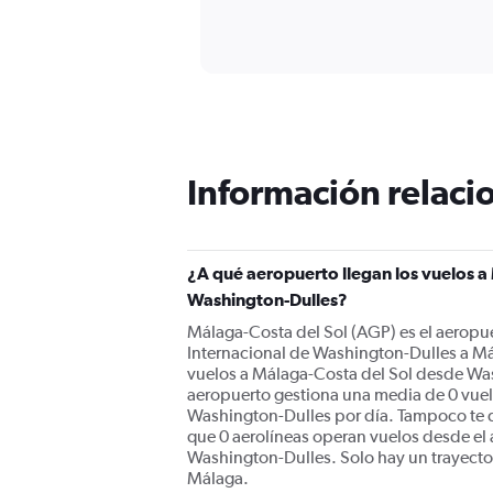
of
axis
interactive
displaying
chart
categories.
Range:
91
categories.
The
chart
has
Información relacio
1
Y
axis
displaying
¿A qué aeropuerto llegan los vuelos a
values.
Washington-Dulles?
Range:
0
Málaga-Costa del Sol (AGP) es el aeropue
to
Internacional de Washington-Dulles a Má
4500.
vuelos a Málaga-Costa del Sol desde Was
aeropuerto gestiona una media de 0 vuel
Washington-Dulles por día. Tampoco te de
que 0 aerolíneas operan vuelos desde el
Washington-Dulles. Solo hay un trayecto
Málaga.