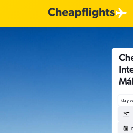
Che
Int
Má
Ida y v