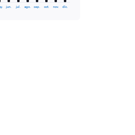
y.
jun.
jul.
ago.
sep.
oct.
nov.
dic.