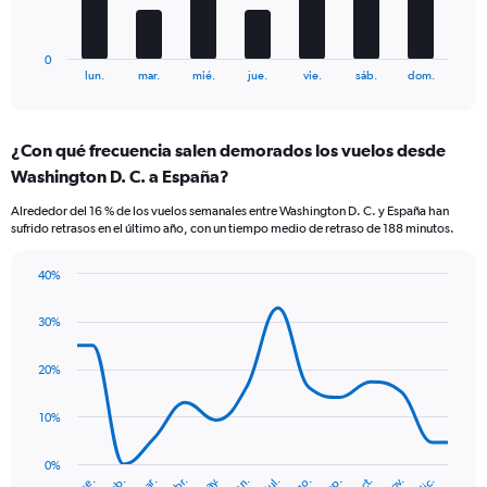
to
chart
60.
has
1
0
X
End
lun.
mar.
mié.
jue.
vie.
sáb.
dom.
of
axis
interactive
displaying
chart
categories.
¿Con qué frecuencia salen demorados los vuelos desde
Range:
Washington D. C. a España?
7
categories.
Alrededor del 16 % de los vuelos semanales entre Washington D. C. y España han
The
sufrido retrasos en el último año, con un tiempo medio de retraso de 188 minutos.
chart
has
40%
1
Line
Chart
Y
graphic.
chart
axis
30%
with
displaying
14
values.
data
20%
Range:
points.
0
10%
to
The
12.
chart
has
0%
ene.
abr.
jul.
oct.
mar.
jun.
sep.
dic.
feb.
may.
ago.
nov.