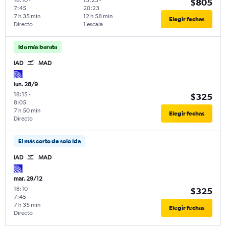
$805
7:45
20:23
7 h 35 min
12 h 58 min
Elegir fechas
Directo
1 escala
Ida más barata
IAD
MAD
lun. 28/9
18:15
-
$325
8:05
7 h 50 min
Elegir fechas
Directo
El más corto de solo ida
IAD
MAD
mar. 29/12
18:10
-
$325
7:45
7 h 35 min
Elegir fechas
Directo