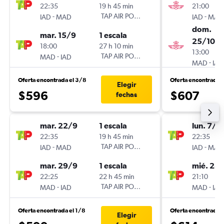
22:35
19 h 45 min
21:00
-
TAP AIR PORTUGAL
-
IAD
MAD
IAD
MAD
dom.
mar. 15/9
1 escala
25/10
18:00
27 h 10 min
13:00
-
TAP AIR PORTUGAL
MAD
IAD
-
MAD
IAD
Oferta encontrada el 3/8
Oferta encontrada 
Elegir
$596
$607
fechas
mar. 22/9
1 escala
lun. 7/9
22:35
19 h 45 min
22:35
-
TAP AIR PORTUGAL
-
IAD
MAD
IAD
MAD
mar. 29/9
1 escala
mié. 28
22:25
22 h 45 min
21:10
-
TAP AIR PORTUGAL
-
MAD
IAD
MAD
IAD
Oferta encontrada el 1/8
Oferta encontrada 
Elegir