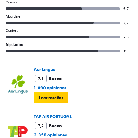
Comida
6,7
Abordaje
7,7
Confort
7,3
Tripulación
8,1
Aer Lingus
Bueno
7,3
1.690 opiniones
Leer reseñas
TAP AIR PORTUGAL
Bueno
7,2
2.358 opiniones