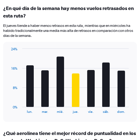
categories.
¿En qué día de la semana hay menos vuelos retrasados en
Range:
esta ruta?
3
categories.
El jueves tiende a haber menos retrasos en esta ruta, mientras que en miércoles ha
The
habido tradicionalmente una media más alta de retrasos en comparación con otros
chart
días de la semana.
has
1
24%
Y
Bar
Chart
axis
graphic.
chart
displaying
with
values.
16%
7
Range:
bars.
0
to
The
8%
120.
chart
has
1
0%
X
End
lun.
mar.
mié.
jue.
vie.
sáb.
dom.
of
axis
interactive
displaying
chart
categories.
¿Qué aerolínea tiene el mejor récord de puntualidad en los
Range: