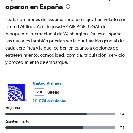
91
operan en España
categories.
The
chart
Lee las opiniones de usuarios anteriores que han volado con
has
United Airlines,Aer LingusyTAP AIR PORTUGAL del
1
Aeropuerto Internacional de Washington-Dulles a España.
Y
axis
Los usuarios también pueden ver la puntuación general de
displaying
cada aerolínea y la que reciben en cuanto a opciones de
values.
entretenimiento, comodidad, comida, tripulación, servicio
Range:
y procedimiento de embarque.
0
to
1500.
United Airlines
Bueno
7,4
10.074 opiniones
En general
7,4
Entretenimiento
7,1