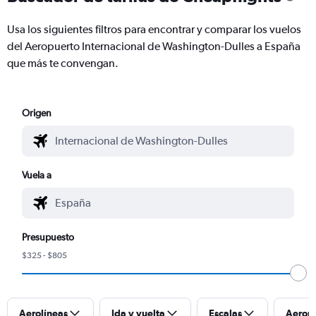
Usa los siguientes filtros para encontrar y comparar los vuelos
del Aeropuerto Internacional de Washington-Dulles a España
que más te convengan.
Origen
Vuela a
Presupuesto
$325 - $805
Aerolíneas
Ida y vuelta
Escalas
Aerop