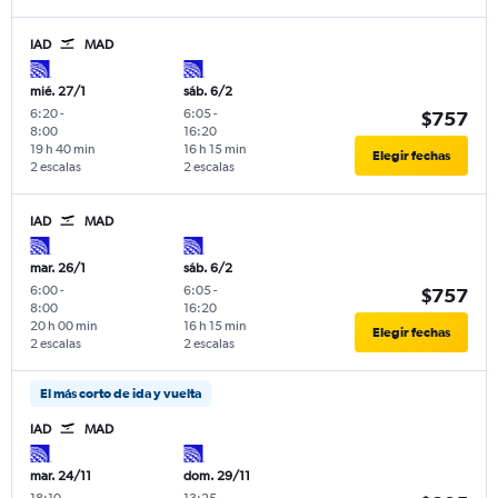
IAD
MAD
mié. 27/1
sáb. 6/2
6:20
-
6:05
-
$757
8:00
16:20
19 h 40 min
16 h 15 min
Elegir fechas
2 escalas
2 escalas
IAD
MAD
mar. 26/1
sáb. 6/2
6:00
-
6:05
-
$757
8:00
16:20
20 h 00 min
16 h 15 min
Elegir fechas
2 escalas
2 escalas
El más corto de ida y vuelta
IAD
MAD
mar. 24/11
dom. 29/11
18:10
-
13:25
-