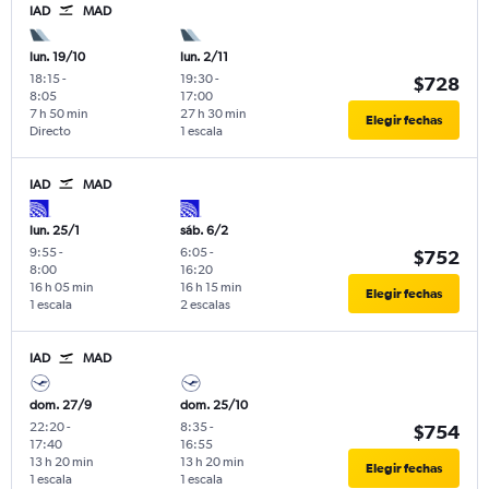
IAD
MAD
lun. 19/10
lun. 2/11
18:15
-
19:30
-
$728
8:05
17:00
7 h 50 min
27 h 30 min
Elegir fechas
Directo
1 escala
IAD
MAD
lun. 25/1
sáb. 6/2
9:55
-
6:05
-
$752
8:00
16:20
16 h 05 min
16 h 15 min
Elegir fechas
1 escala
2 escalas
IAD
MAD
dom. 27/9
dom. 25/10
22:20
-
8:35
-
$754
17:40
16:55
13 h 20 min
13 h 20 min
Elegir fechas
1 escala
1 escala