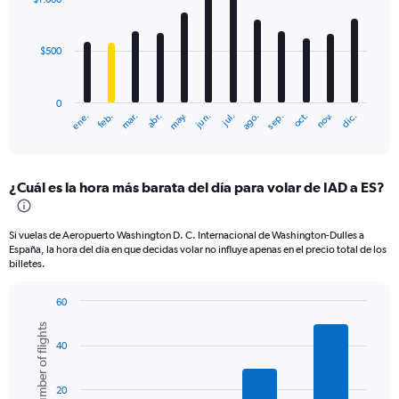
12
bars.
$500
The
chart
has
0
1
mar.
jun.
sep.
dic.
ene.
abr.
jul.
oct.
feb.
may.
ago.
nov.
X
End
of
axis
interactive
displaying
chart
categories.
¿Cuál es la hora más barata del día para volar de IAD a ES?
Range:
12
categories.
Si vuelas de Aeropuerto Washington D. C. Internacional de Washington-Dulles a
The
España, la hora del día en que decidas volar no influye apenas en el precio total de los
chart
billetes.
has
1
60
Y
Bar
Chart
axis
Number of flights
graphic.
chart
displaying
40
with
values.
6
bars.
Range:
20
0