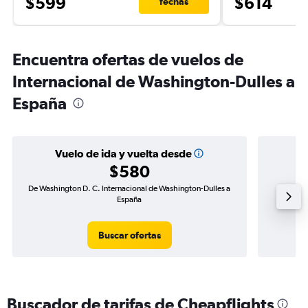
$599
$614
fechas
Encuentra ofertas de vuelos de
Internacional de Washington-Dulles a
España
Vuelo de ida y vuelta desde
$580
De Washington D. C. Internacional de Washington-Dulles a
Vuelo
España
Buscar ofertas
Buscador de tarifas de Cheapflights