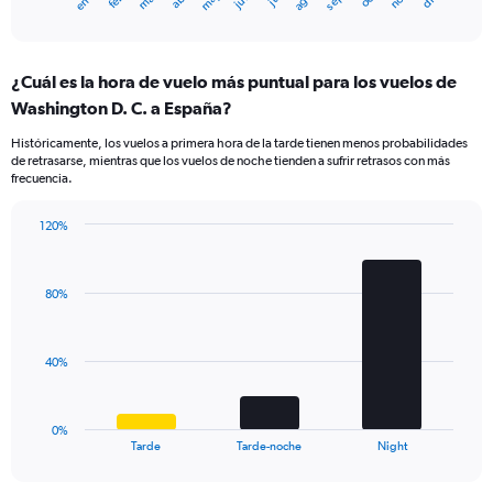
1
End
of
X
interactive
axis
chart
displaying
¿Cuál es la hora de vuelo más puntual para los vuelos de
categories.
Range:
Washington D. C. a España?
14
Históricamente, los vuelos a primera hora de la tarde tienen menos probabilidades
categories.
de retrasarse, mientras que los vuelos de noche tienden a sufrir retrasos con más
The
frecuencia.
chart
has
120%
1
Bar
Chart
Y
graphic.
chart
axis
with
displaying
80%
3
values.
bars.
Range:
0
The
40%
to
chart
40.
has
1
0%
X
End
Tarde
Tarde-noche
Night
of
axis
interactive
displaying
chart