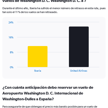
vuelos de Washington D. C. Washington D. C. a ?
7
categories.
Durante el último año, Iberia ha sufrido el menor número de retrasos en esta ruta, pues
The
tan solo el 11 % de los vuelos se han retrasado.
chart
has
24%
1
Bar
Chart
Y
graphic.
chart
axis
with
displaying
16%
2
values.
bars.
Range:
0
The
8%
to
chart
24.
has
1
0%
X
End
Iberia
United Airlines
of
axis
interactive
displaying
chart
categories.
¿Con cuánta anticipación debo reservar un vuelo de
Range:
Aeropuerto Washington D. C. Internacional de
2
categories.
Washington-Dulles a España?
The
chart
Para asegurarte de que obtengas el precio más barato posible para un vuelo de