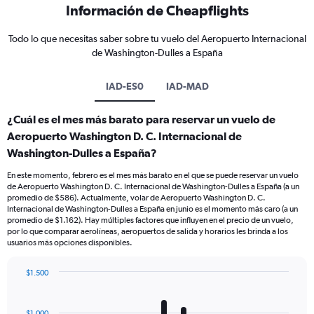
Información de Cheapflights
Todo lo que necesitas saber sobre tu vuelo del Aeropuerto Internacional
de Washington-Dulles a España
IAD-ES0
IAD-MAD
¿Cuál es el mes más barato para reservar un vuelo de
Aeropuerto Washington D. C. Internacional de
Washington-Dulles a España?
En este momento, febrero es el mes más barato en el que se puede reservar un vuelo
de Aeropuerto Washington D. C. Internacional de Washington-Dulles a España (a un
promedio de $586). Actualmente, volar de Aeropuerto Washington D. C.
Internacional de Washington-Dulles a España en junio es el momento más caro (a un
promedio de $1.162). Hay múltiples factores que influyen en el precio de un vuelo,
por lo que comparar aerolíneas, aeropuertos de salida y horarios les brinda a los
usuarios más opciones disponibles.
$1.500
Bar
Chart
graphic.
chart
with
$1.000