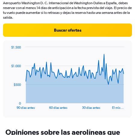
Aeropuerto Washington D. C. Internacional de Washington-Dulles a España, debes
has
reservar con al menos 14 días de anticipación a la fecha prevista del viaje. El precio de
1
tu vuelo puede aumentar si lo retrasas y dejas la reserva hasta una semana antes de la
Y
salida.
axis
displaying
Buscar ofertas
values.
Range:
0
$1.500
to
Chart
Chart
24.
graphic.
with
91
$1.000
data
points.
The
$500
chart
has
1
0
X
End
90 días antes
60 días antes
30 días antes
El mis…
of
axis
interactive
displaying
chart
categories.
Range:
Opiniones sobre las aerolíneas que