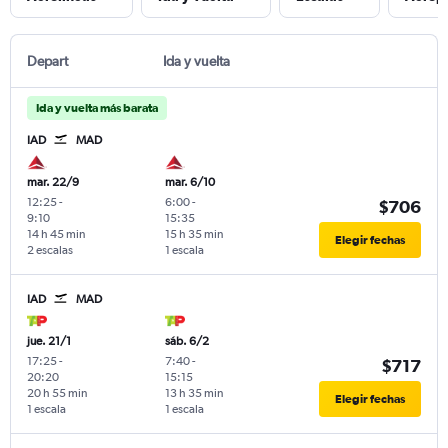
Depart
Ida y vuelta
Ida y vuelta más barata
IAD
MAD
mar. 22/9
mar. 6/10
12:25
-
6:00
-
$706
9:10
15:35
14 h 45 min
15 h 35 min
Elegir fechas
2 escalas
1 escala
IAD
MAD
jue. 21/1
sáb. 6/2
17:25
-
7:40
-
$717
20:20
15:15
20 h 55 min
13 h 35 min
Elegir fechas
1 escala
1 escala