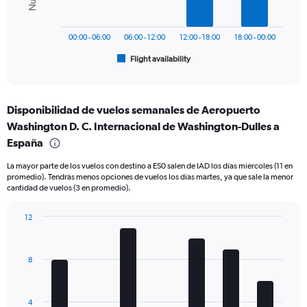
The
to
chart
1500.
has
00:00 - 06:00
06:00 - 12:00
12:00 - 18:00
18:00 - 00:00
1
Flight availability
X
End
of
axis
interactive
displaying
chart
categories.
Disponibilidad de vuelos semanales de Aeropuerto
Range:
Washington D. C. Internacional de Washington-Dulles a
6
categories.
España
The
chart
La mayor parte de los vuelos con destino a ES0 salen de IAD los días miércoles (11 en
promedio). Tendrás menos opciones de vuelos los días martes, ya que sale la menor
has
cantidad de vuelos (3 en promedio).
1
Y
axis
12
displaying
Bar
Chart
graphic.
chart
Number
with
of
8
7
flights.
bars.
Range:
0
The
4