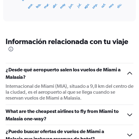
1
ene.
feb.
mar.
abr.
may.
jun.
jul.
ago.
sep.
oct.
nov.
dic.
X
End
of
axis
interactive
displaying
chart
categories.
Range:
12
Información relacionada con tu viaje
categories.
The
chart
has
1
¿Desde qué aeropuerto salen los vuelos de Miami a
Y
Malasia?
axis
displaying
Internacional de Miami (MIA), situado a 9,8 km del centro de
values.
la ciudad, es el aeropuerto al que se llega cuando se
Range:
reservan vuelos de Miami a Malasia.
0
to
What are the cheapest airlines to fly from Miami to
2400.
Malasia one-way?
¿Puedo buscar ofertas de vuelos de Miami a
Malasia que incluyan reservas de hotel?