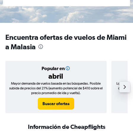
Encuentra ofertas de vuelos de Miami
a Malasia
Popular en
abril
Mayor demanda de vuelos basada en las búsquedas. Posible
Los precio
subida de precios del 21% (aumento potencial de $410 sobre el
de precios
precio promedio de ida y vuelta).
Buscar ofertas
Información de Cheapflights