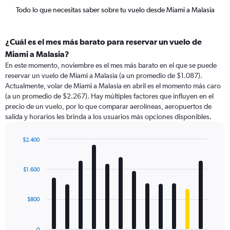
Todo lo que necesitas saber sobre tu vuelo desde Miami a Malasia
¿Cuál es el mes más barato para reservar un vuelo de
Miami a Malasia?
En este momento, noviembre es el mes más barato en el que se puede
reservar un vuelo de Miami a Malasia (a un promedio de $1.087).
Actualmente, volar de Miami a Malasia en abril es el momento más caro
(a un promedio de $2.267). Hay múltiples factores que influyen en el
precio de un vuelo, por lo que comparar aerolíneas, aeropuertos de
salida y horarios les brinda a los usuarios más opciones disponibles.
$2.400
Bar
Chart
graphic.
chart
with
$1.600
12
bars.
$800
The
chart
has
0