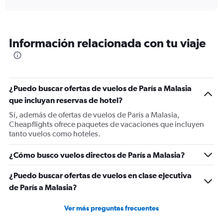
displaying
chart
categories.
Range:
6
Información relacionada con tu viaje
categories.
The
chart
has
1
¿Puedo buscar ofertas de vuelos de París a Malasia
Y
que incluyan reservas de hotel?
axis
displaying
Sí, además de ofertas de vuelos de París a Malasia,
Number
Cheapflights ofrece paquetes de vacaciones que incluyen
of
tanto vuelos como hoteles.
flights.
Range:
¿Cómo busco vuelos directos de París a Malasia?
0
to
¿Puedo buscar ofertas de vuelos en clase ejecutiva
15.
de París a Malasia?
Ver más preguntas frecuentes