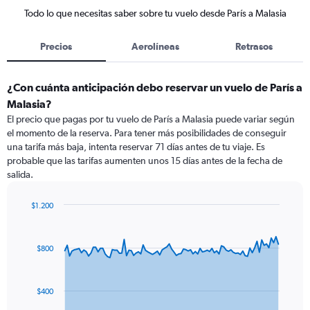
Todo lo que necesitas saber sobre tu vuelo desde París a Malasia
Precios
Aerolíneas
Retrasos
¿Con cuánta anticipación debo reservar un vuelo de París a
Malasia?
El precio que pagas por tu vuelo de París a Malasia puede variar según
el momento de la reserva. Para tener más posibilidades de conseguir
una tarifa más baja, intenta reservar 71 días antes de tu viaje. Es
probable que las tarifas aumenten unos 15 días antes de la fecha de
salida.
$1.200
Chart
Chart
graphic.
with
91
$800
data
points.
The
$400
chart