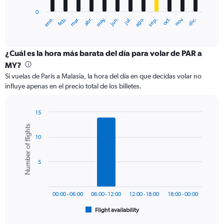
has
0
1
ene.
feb.
mar.
abr.
may.
jun.
jul.
ago.
sep.
oct.
nov.
dic.
X
End
of
axis
interactive
displaying
chart
categories.
¿Cuál es la hora más barata del día para volar de PAR a
Range:
MY?
12
Si vuelas de París a Malasia, la hora del día en que decidas volar no
categories.
influye apenas en el precio total de los billetes.
The
chart
has
15
1
Bar
Chart
Number of flights
Y
graphic.
chart
axis
10
with
6
displaying
bars.
values.
5
Range:
The
0
chart
to
has
1200.
00:00 - 06:00
06:00 - 12:00
12:00 - 18:00
18:00 - 00:00
1
Flight availability
X
End
of
axis
interactive