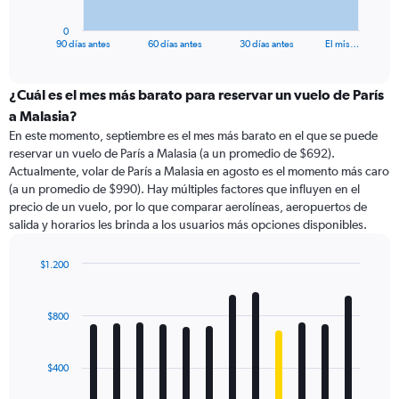
has
1
0
X
End
90 días antes
60 días antes
30 días antes
El mis…
of
axis
interactive
displaying
chart
categories.
¿Cuál es el mes más barato para reservar un vuelo de París
Range:
a Malasia?
91
En este momento, septiembre es el mes más barato en el que se puede
categories.
reservar un vuelo de París a Malasia (a un promedio de $692).
The
Actualmente, volar de París a Malasia en agosto es el momento más caro
chart
(a un promedio de $990). Hay múltiples factores que influyen en el
has
precio de un vuelo, por lo que comparar aerolíneas, aeropuertos de
1
salida y horarios les brinda a los usuarios más opciones disponibles.
Y
axis
displaying
$1.200
values.
Bar
Chart
Range:
graphic.
chart
with
0
$800
12
to
bars.
1200.
$400
The
chart