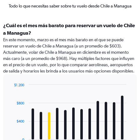
Todo lo que necesitas saber sobre tu vuelo desde Chile a Managua
¿Cuál es el mes más barato para reservar un vuelo de Chile
a Managua?
En este momento, marzo es el mes más barato en el que se puede
reservar un vuelo de Chile a Managua (a un promedio de $603).
Actualmente, volar de Chile a Managua en diciembre es el momento
más caro (a un promedio de $968). Hay múltiples factores que influyen
en el precio de un vuelo, por lo que comparar aerolíneas, aeropuertos
de salida y horarios les brinda a los usuarios más opciones disponibles.
$1.200
Bar
Chart
graphic.
chart
with
$800
12
bars.
$400
The
chart
has
0