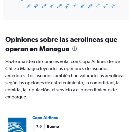
1
ene.
feb.
mar.
abr.
may.
jun.
jul.
ago.
sep.
oct.
nov.
dic.
X
End
of
axis
interactive
displaying
chart
categories.
Range:
12
Opiniones sobre las aerolíneas que
categories.
The
operan en Managua
chart
has
Hazte una idea de cómo es volar con Copa Airlines desde
1
Y
Chile a Managua leyendo las opiniones de usuarios
axis
anteriores. Los usuarios también han valorado las aerolíneas
displaying
según las opciones de entretenimiento, la comodidad, la
values.
comida, la tripulación, el servicio y el procedimiento de
Range:
0
embarque.
to
1200.
Copa Airlines
Bueno
7,6