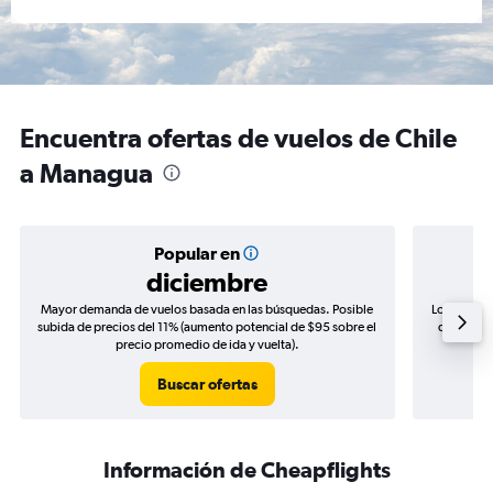
Encuentra ofertas de vuelos de Chile
a Managua
Popular en
diciembre
Mayor demanda de vuelos basada en las búsquedas. Posible
Los precio
subida de precios del 11% (aumento potencial de $95 sobre el
de precios
precio promedio de ida y vuelta).
Buscar ofertas
Información de Cheapflights