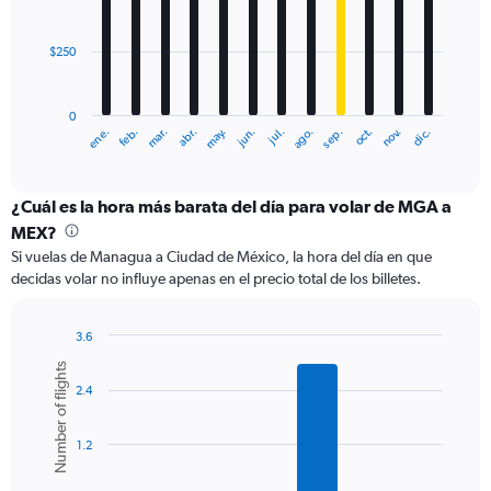
900.
bars.
$250
The
chart
has
0
1
ene.
abr.
jul.
oct.
mar.
jun.
sep.
dic.
feb.
may.
ago.
nov.
X
End
of
axis
interactive
displaying
chart
categories.
¿Cuál es la hora más barata del día para volar de MGA a
Range:
MEX?
12
Si vuelas de Managua a Ciudad de México, la hora del día en que
categories.
decidas volar no influye apenas en el precio total de los billetes.
The
chart
has
3.6
1
Bar
Chart
Number of flights
Y
graphic.
chart
axis
2.4
with
6
displaying
bars.
values.
1.2
Range:
The
0