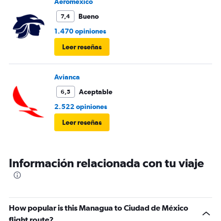
Aeromexico
Bueno
7,4
1.470 opiniones
Leer reseñas
Avianca
Aceptable
6,5
2.522 opiniones
Leer reseñas
Información relacionada con tu viaje
How popular is this Managua to Ciudad de México
flight route?