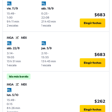
vie. 11/9
sáb. 19/9
15:49
-
0:25
-
$683
1:00
22:08
9 h 11 min
21 h 43 min
Elegir fechas
2 escalas
1 escala
MGA
MEX
sáb. 22/8
jue. 3/9
3:14
-
2:10
-
$683
19:05
15:55
15 h 51 min
13 h 45 min
Elegir fechas
1 escala
1 escala
Ida más barata
MGA
MEX
lun. 5/10
15:49
-
$262
0:15
8 h 26 min
Elegir fechas