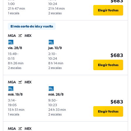
$683
1:00
10:24
21 h 47 min
21 h 14 min
Elegir fechas
1 escala
2 escalas
El más corto de ida y vuelta
MGA
MEX
vie. 28/8
jue. 10/9
15:49
-
2:10
-
$683
0:15
10:24
8 h 26 min
8 h 14 min
Elegir fechas
2 escalas
2 escalas
MGA
MEX
mié. 19/8
mié. 26/8
3:14
-
9:50
-
$683
19:05
10:23
15 h 51 min
24 h 33 min
Elegir fechas
1 escala
2 escalas
MGA
MEX