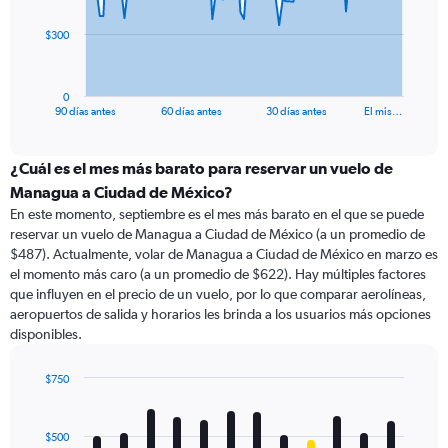
The
$300
chart
has
1
0
X
End
90 días antes
60 días antes
30 días antes
El mis…
of
axis
interactive
displaying
chart
categories.
¿Cuál es el mes más barato para reservar un vuelo de
Range:
Managua a Ciudad de México?
91
En este momento, septiembre es el mes más barato en el que se puede
categories.
reservar un vuelo de Managua a Ciudad de México (a un promedio de
The
$487). Actualmente, volar de Managua a Ciudad de México en marzo es
chart
el momento más caro (a un promedio de $622). Hay múltiples factores
has
que influyen en el precio de un vuelo, por lo que comparar aerolíneas,
1
aeropuertos de salida y horarios les brinda a los usuarios más opciones
Y
disponibles.
axis
displaying
values.
$750
Range:
Bar
Chart
0
graphic.
chart
with
to
$500
12