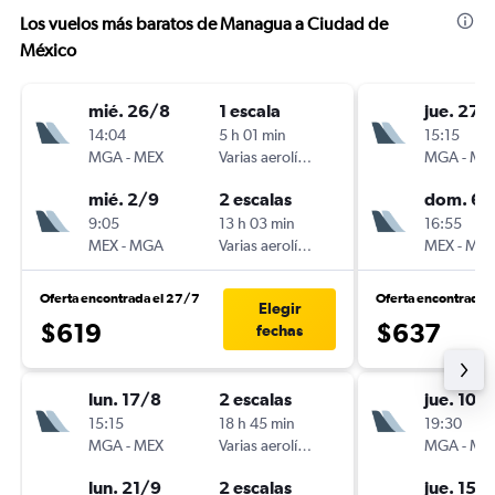
Los vuelos más baratos de Managua a Ciudad de
México
mié. 26/8
1 escala
jue. 27/
14:04
5 h 01 min
15:15
MGA
-
MEX
Varias aerolíneas
MGA
-
ME
mié. 2/9
2 escalas
dom. 6/
9:05
13 h 03 min
16:55
MEX
-
MGA
Varias aerolíneas
MEX
-
MG
Oferta encontrada el 27/7
Oferta encontrada 
Elegir
$619
$637
fechas
lun. 17/8
2 escalas
jue. 10/
15:15
18 h 45 min
19:30
MGA
-
MEX
Varias aerolíneas
MGA
-
ME
lun. 21/9
2 escalas
jue. 15/