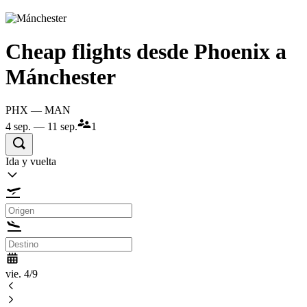
Cheap flights desde Phoenix a
Mánchester
PHX — MAN
4 sep. — 11 sep.
1
Ida y vuelta
vie. 4/9