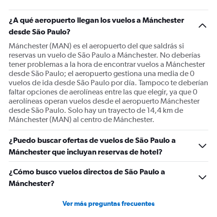
has
1
¿A qué aeropuerto llegan los vuelos a Mánchester
Y
desde São Paulo?
axis
displaying
Mánchester (MAN) es el aeropuerto del que saldrás si
values.
reservas un vuelo de São Paulo a Mánchester. No deberías
Range:
tener problemas a la hora de encontrar vuelos a Mánchester
0
desde São Paulo; el aeropuerto gestiona una media de 0
to
vuelos de ida desde São Paulo por día. Tampoco te deberían
1500.
faltar opciones de aerolíneas entre las que elegir, ya que 0
aerolíneas operan vuelos desde el aeropuerto Mánchester
desde São Paulo. Solo hay un trayecto de 14,4 km de
Mánchester (MAN) al centro de Mánchester.
¿Puedo buscar ofertas de vuelos de São Paulo a
Mánchester que incluyan reservas de hotel?
¿Cómo busco vuelos directos de São Paulo a
Mánchester?
Ver más preguntas frecuentes