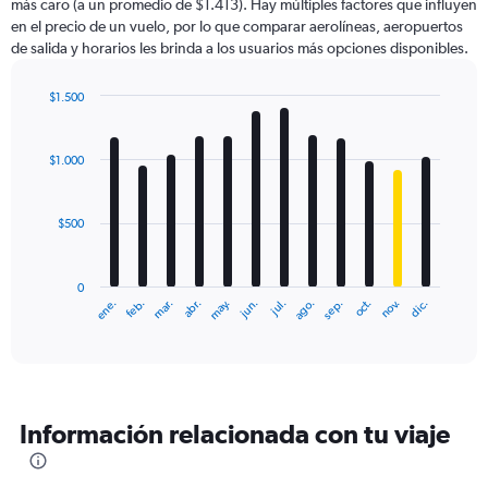
más caro (a un promedio de $1.413). Hay múltiples factores que influyen
en el precio de un vuelo, por lo que comparar aerolíneas, aeropuertos
de salida y horarios les brinda a los usuarios más opciones disponibles.
$1.500
Bar
Chart
graphic.
chart
with
$1.000
12
bars.
$500
The
chart
has
0
1
ene.
feb.
mar.
abr.
may.
jun.
jul.
ago.
sep.
oct.
nov.
dic.
X
End
of
axis
interactive
displaying
chart
categories.
Range:
12
Información relacionada con tu viaje
categories.
The
chart