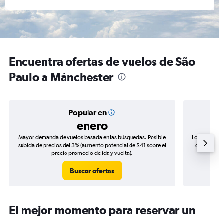
Encuentra ofertas de vuelos de São
Paulo a Mánchester
Popular en
enero
Mayor demanda de vuelos basada en las búsquedas. Posible
Los precio
subida de precios del 3% (aumento potencial de $41 sobre el
de precio
precio promedio de ida y vuelta).
Buscar ofertas
El mejor momento para reservar un