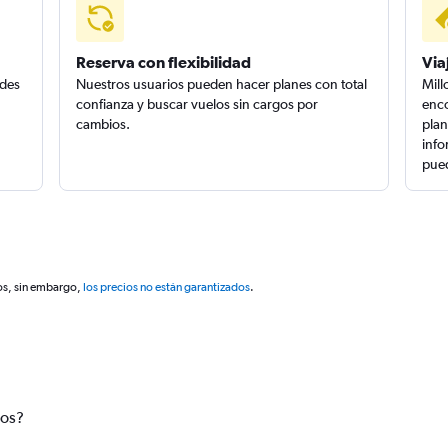
Reserva con flexibilidad
Via
edes
Nuestros usuarios pueden hacer planes con total
Mill
confianza y buscar vuelos sin cargos por
enco
cambios.
plan
info
pued
os, sin embargo,
los precios no están garantizados
.
tos?