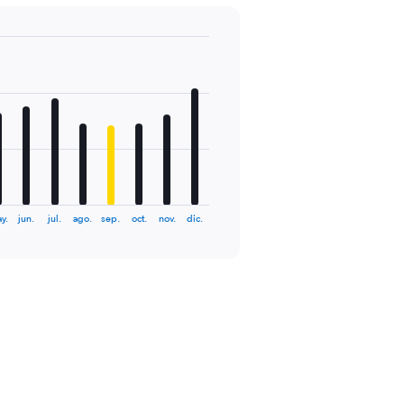
y.
jun.
jul.
ago.
sep.
oct.
nov.
dic.