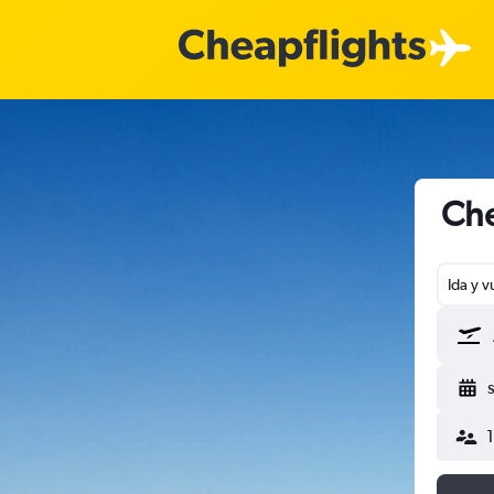
Che
Ida y v