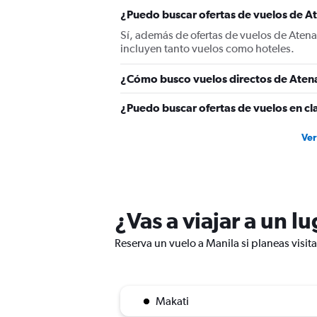
axis
displaying
¿Puedo buscar ofertas de vuelos de At
values.
Sí, además de ofertas de vuelos de Aten
Range:
incluyen tanto vuelos como hoteles.
0
to
¿Cómo busco vuelos directos de Aten
2400.
¿Puedo buscar ofertas de vuelos en cl
Ver
¿Vas a viajar a un l
Reserva un vuelo a Manila si planeas visit
Makati