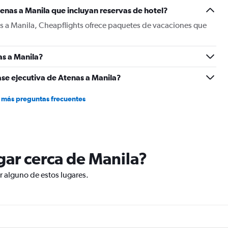
Y
enas a Manila que incluyan reservas de hotel?
axis
displaying
as a Manila, Cheapflights ofrece paquetes de vacaciones que
values.
Range:
0
as a Manila?
to
1500.
ase ejecutiva de Atenas a Manila?
 más preguntas frecuentes
ugar cerca de Manila?
ar alguno de estos lugares.