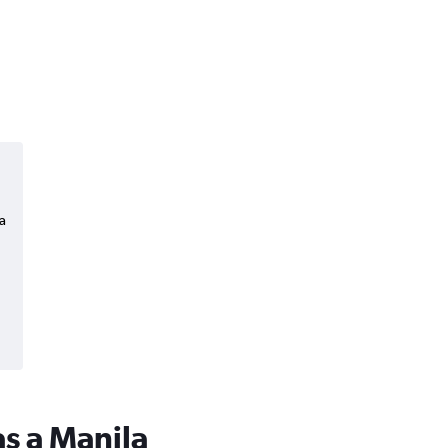
a
s a Manila