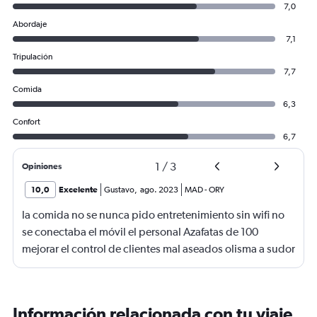
7,0
Abordaje
7,1
Tripulación
7,7
Comida
6,3
Confort
6,7
1
/
3
Opiniones
10,0
Excelente
Gustavo
,
ago. 2023
MAD
-
ORY
la comida no se nunca pido entretenimiento sin wifi no
se conectaba el móvil el personal Azafatas de 100
mejorar el control de clientes mal aseados olisma a sudor
de varios días
Información relacionada con tu viaje