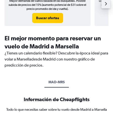
Mayor demanda de vuelos basada en las búsquedas. Posible
Los precio
subida de precios del 15% (aumento potencial de $31 sobre el
de precio
precio promedio de ida y vuelta).
Buscar ofertas
El mejor momento para reservar un
vuelo de Madrid a Marsella
¿Tienes un calendario flexible? Descubre la época ideal para
volar a Marselladesde Madrid con nuestro gráfico de
predicción de precios.
MAD-MRS
Información de Cheapflights
Todo lo que necesitas saber sobre tu vuelo desde Madrid a Marsella