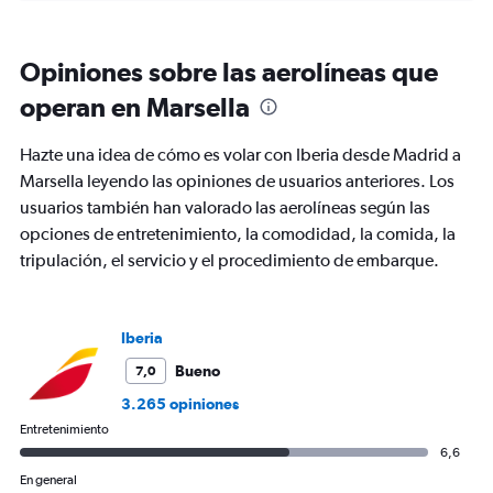
displaying
categories.
Range:
Opiniones sobre las aerolíneas que
6
categories.
operan en Marsella
The
chart
Hazte una idea de cómo es volar con Iberia desde Madrid a
has
2
Marsella leyendo las opiniones de usuarios anteriores. Los
Y
usuarios también han valorado las aerolíneas según las
axes
opciones de entretenimiento, la comodidad, la comida, la
displaying
tripulación, el servicio y el procedimiento de embarque.
Avg.
Price
and
Number
Iberia
of
flights.
Bueno
7,0
3.265 opiniones
Entretenimiento
6,6
En general