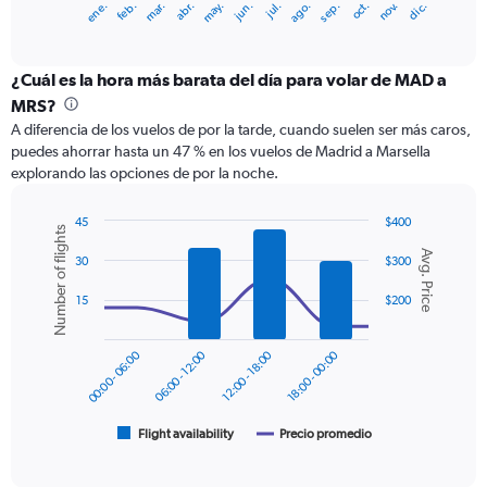
ene.
feb.
mar.
abr.
may.
jun.
jul.
ago.
sep.
oct.
nov.
dic.
X
End
of
axis
interactive
displaying
chart
categories.
¿Cuál es la hora más barata del día para volar de MAD a
Range:
MRS?
12
A diferencia de los vuelos de por la tarde, cuando suelen ser más caros,
categories.
puedes ahorrar hasta un 47 % en los vuelos de Madrid a Marsella
The
explorando las opciones de por la noche.
chart
has
1
45
$400
Number of flights
Y
Combination
Chart
Avg. Price
graphic.
chart
axis
30
$300
with
displaying
2
15
$200
values.
data
Range:
series.
0
00:00 - 06:00
06:00 - 12:00
12:00 - 18:00
18:00 - 00:00
to
The
300.
chart
has
1
Flight availability
Precio promedio
End
of
X
interactive
axis
chart