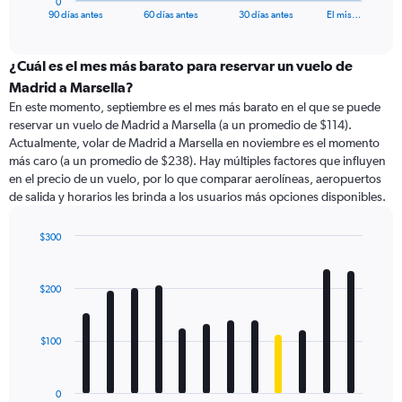
0
X
End
90 días antes
60 días antes
30 días antes
El mis…
of
axis
interactive
displaying
chart
categories.
¿Cuál es el mes más barato para reservar un vuelo de
Range:
Madrid a Marsella?
91
En este momento, septiembre es el mes más barato en el que se puede
categories.
reservar un vuelo de Madrid a Marsella (a un promedio de $114).
The
Actualmente, volar de Madrid a Marsella en noviembre es el momento
chart
más caro (a un promedio de $238). Hay múltiples factores que influyen
has
en el precio de un vuelo, por lo que comparar aerolíneas, aeropuertos
1
de salida y horarios les brinda a los usuarios más opciones disponibles.
Y
axis
displaying
$300
values.
Bar
Chart
Range:
graphic.
chart
with
0
$200
12
to
bars.
450.
$100
The
chart
has
0
1