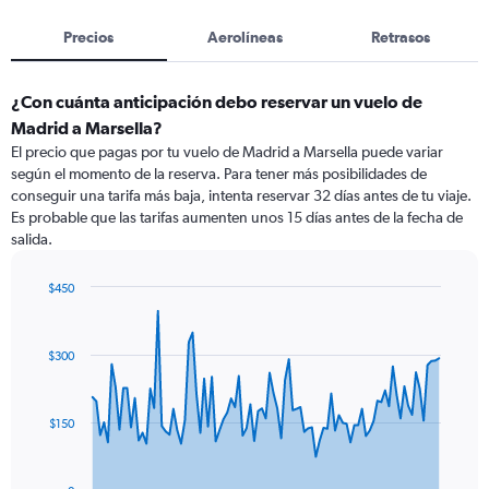
Precios
Aerolíneas
Retrasos
¿Con cuánta anticipación debo reservar un vuelo de
Madrid a Marsella?
El precio que pagas por tu vuelo de Madrid a Marsella puede variar
según el momento de la reserva. Para tener más posibilidades de
conseguir una tarifa más baja, intenta reservar 32 días antes de tu viaje.
Es probable que las tarifas aumenten unos 15 días antes de la fecha de
salida.
$450
Chart
Chart
graphic.
with
91
$300
data
points.
The
$150
chart
has
1