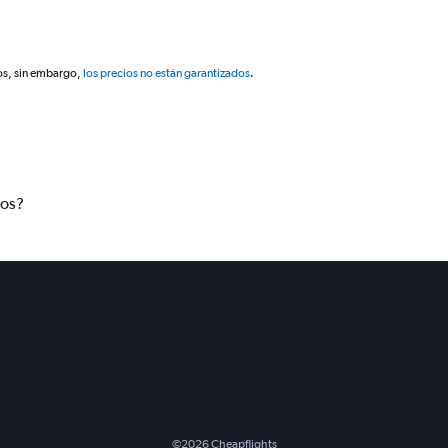
os, sin embargo,
los precios no están garantizados
.
tos?
©
2026
Cheapflights