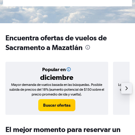
Encuentra ofertas de vuelos de
Sacramento a Mazatlán
Popular en
diciembre
Mayor demanda de vuelos basada en las búsquedas. Posible
Los precio
subida de precios del 18% (aumento potencial de $150 sobre el
de precios
precio promedio de ida y vuelta).
Buscar ofertas
El mejor momento para reservar un