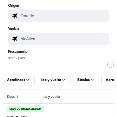
Origen
Vuela a
Presupuesto
$273 - $703
Aerolíneas
Ida y vuelta
Escalas
Aerop
Depart
Ida y vuelta
Ida y vuelta más barata