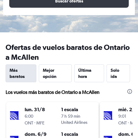
Buscar ofertas
Ofertas de vuelos baratos de Ontario
a McAllen
Más
Mejor
Última
Solo
baratos
opción
hora
ida
Los vuelos más baratos de Ontario a McAllen
lun. 31/8
1 escala
mié. 2/9
6:00
7 h 59 min
9:01
-
United Airlines
-
ONT
MFE
ONT
MFE
dom. 6/9
1 escala
dom. 6/