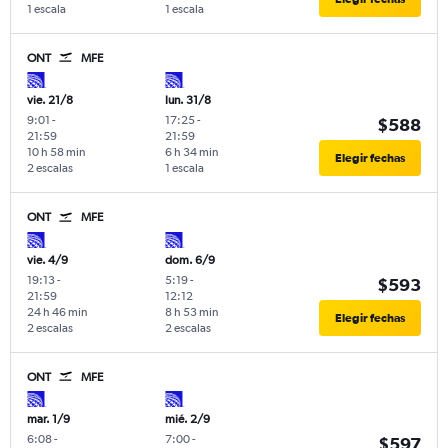
1 escala
1 escala
ONT
MFE
vie. 21/8
lun. 31/8
9:01
-
17:25
-
$588
21:59
21:59
10 h 58 min
6 h 34 min
Elegir fechas
2 escalas
1 escala
ONT
MFE
vie. 4/9
dom. 6/9
19:13
-
5:19
-
$593
21:59
12:12
24 h 46 min
8 h 53 min
Elegir fechas
2 escalas
2 escalas
ONT
MFE
mar. 1/9
mié. 2/9
6:08
-
7:00
-
$597