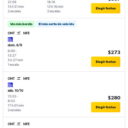
21:59
18:16
13 h 51 min
13 h 16 min
Elegir fechas
2 escalas
2 escalas
Ida más barata
El más corto de solo ida
ONT
MFE
dom. 6/9
6:00
-
$273
13:27
5 h 27 min
Elegir fechas
1 escala
ONT
MFE
sáb. 10/10
13:52
-
$280
8:53
17 h 01 min
Elegir fechas
2 escalas
ONT
MFE