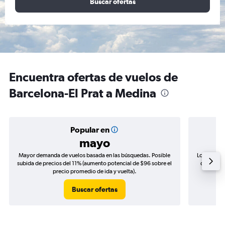
Buscar ofertas
Encuentra ofertas de vuelos de
Barcelona-El Prat a Medina
Popular en
mayo
Mayor demanda de vuelos basada en las búsquedas. Posible
Los precio
subida de precios del 11% (aumento potencial de $96 sobre el
de precio
precio promedio de ida y vuelta).
Buscar ofertas